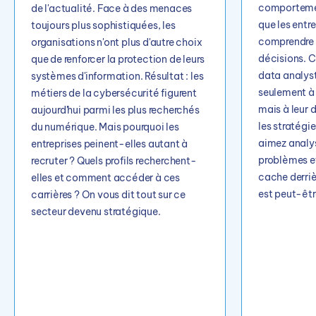
comportemen
de l'actualité. Face à des menaces
que les entr
toujours plus sophistiquées, les
comprendre p
organisations n'ont plus d'autre choix
décisions. C'
que de renforcer la protection de leurs
data analyst
systèmes d'information. Résultat : les
seulement à 
métiers de la cybersécurité figurent
mais à leur 
aujourd'hui parmi les plus recherchés
les stratégi
du numérique. Mais pourquoi les
aimez analys
entreprises peinent-elles autant à
problèmes e
recruter ? Quels profils recherchent-
cache derriè
elles et comment accéder à ces
est peut-être
carrières ? On vous dit tout sur ce
secteur devenu stratégique.