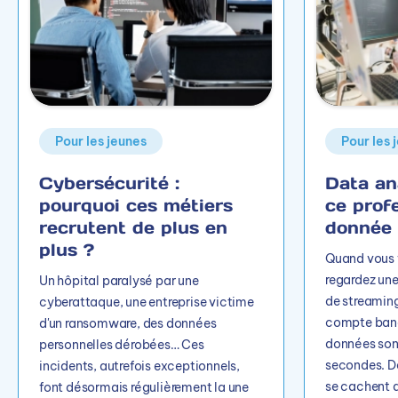
Pour les jeunes
Pour les 
Cybersécurité :
Data ana
pourquoi ces métiers
ce prof
recrutent de plus en
donnée
plus ?
Quand vous f
regardez une
Un hôpital paralysé par une
de streaming
cyberattaque, une entreprise victime
compte banca
d'un ransomware, des données
données son
personnelles dérobées… Ces
secondes. De
incidents, autrefois exceptionnels,
se cachent 
font désormais régulièrement la une