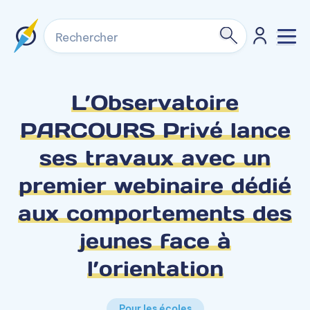
Rechercher
L’Observatoire
PARCOURS Privé lance
ses travaux avec un
premier webinaire dédié
aux comportements des
jeunes face à
l’orientation
Pour les écoles