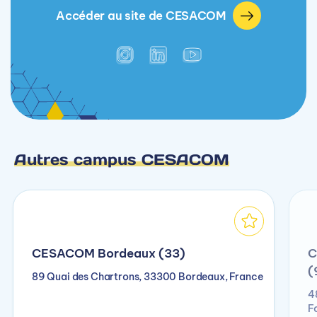
Accéder au site de CESACOM
Autres campus CESACOM
CESACOM Bordeaux (33)
C
(
89 Quai des Chartrons, 33300 Bordeaux, France
4
F