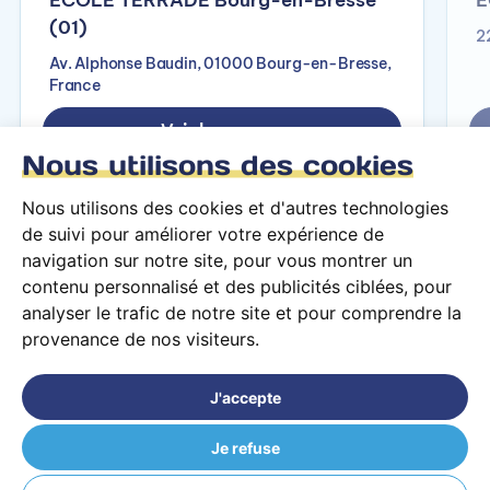
(01)
2
Av. Alphonse Baudin, 01000 Bourg-en-Bresse,
France
Voir le campus
Nous utilisons des cookies
Nous utilisons des cookies et d'autres technologies
de suivi pour améliorer votre expérience de
navigation sur notre site, pour vous montrer un
contenu personnalisé et des publicités ciblées, pour
analyser le trafic de notre site et pour comprendre la
provenance de nos visiteurs.
Conditions générales d’utilisation
Mentions légales
J'accepte
© 2026 PARCOURS Privé tous droits réservés
Je refuse
ÉCOLE TERRADE Laval (53)