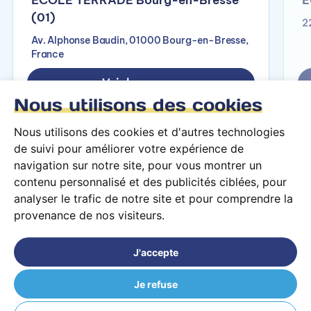
(01)
2
Av. Alphonse Baudin, 01000 Bourg-en-Bresse,
France
Voir le campus
Nous utilisons des cookies
Nous utilisons des cookies et d'autres technologies
de suivi pour améliorer votre expérience de
navigation sur notre site, pour vous montrer un
contenu personnalisé et des publicités ciblées, pour
analyser le trafic de notre site et pour comprendre la
provenance de nos visiteurs.
Conditions générales d’utilisation
Mentions légales
J'accepte
© 2026 PARCOURS Privé tous droits réservés
Je refuse
ÉCOLE TERRADE Fougères (35)