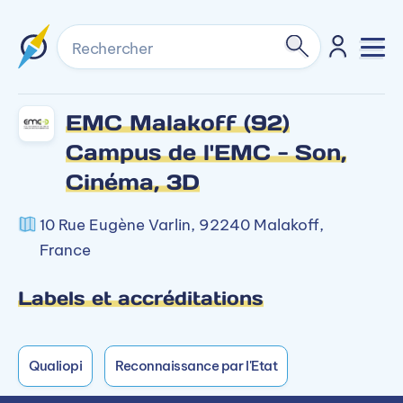
Rechercher
EMC Malakoff (92)
Campus de l'EMC - Son,
Cinéma, 3D
10 Rue Eugène Varlin, 92240 Malakoff,
France
Labels et accréditations
Qualiopi
Reconnaissance par l'Etat