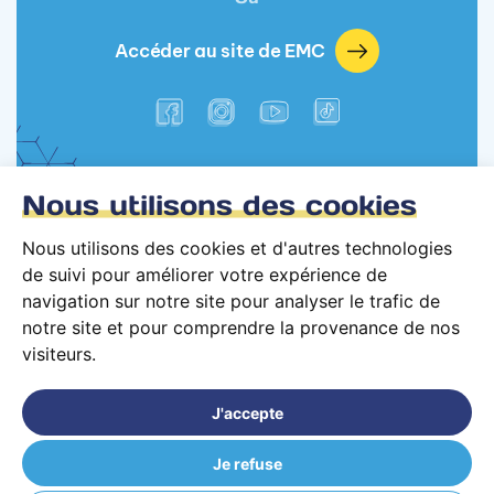
Accéder au site de EMC
Nous utilisons des cookies
Nous utilisons des cookies et d'autres technologies
de suivi pour améliorer votre expérience de
navigation sur notre site pour analyser le trafic de
notre site et pour comprendre la provenance de nos
visiteurs.
Conditions générales d’utilisation
Mentions légales
J'accepte
© 2026 PARCOURS Privé tous droits réservés
Je refuse
EMC Malakoff (92) Campus de l'EMC - Son, Cinéma, 3D