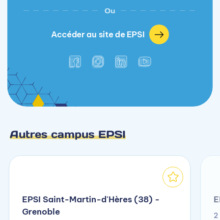
Ou
Accéder au site de EPSI
Autres campus EPSI
EPSI Saint-Martin-d'Hères (38) -
E
Grenoble
2