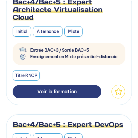
Bac+4/Bac+5 : Expert
Architecte Virtualisation
Cloud
Initial
Alternance
Mixte
Entrée BAC+3 / Sortie BAC+5
Enseignement en Mixte présentiel-distanciel
Titre RNCP
Voir la formation
Bac+4/Bac+5 : Expert DevOps