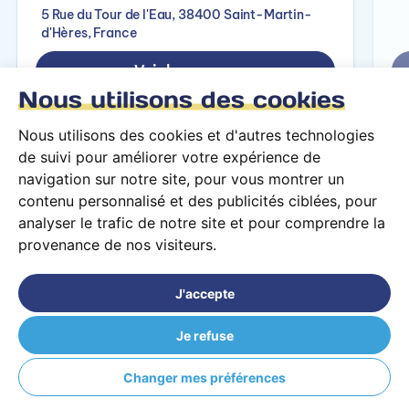
5 Rue du Tour de l'Eau, 38400 Saint-Martin-
d'Hères, France
Voir le campus
Nous utilisons des cookies
Nous utilisons des cookies et d'autres technologies
de suivi pour améliorer votre expérience de
navigation sur notre site, pour vous montrer un
contenu personnalisé et des publicités ciblées, pour
analyser le trafic de notre site et pour comprendre la
provenance de nos visiteurs.
Conditions générales d’utilisation
Mentions légales
J'accepte
© 2026 PARCOURS Privé tous droits réservés
Je refuse
EPSI Arras (62)
Changer mes préférences
Revenir à la recherche