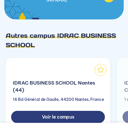
Autres campus IDRAC BUSINESS
SCHOOL
IDRAC BUSINESS SCHOOL Nantes
I
(44)
C
16 Bd Général de Gaulle, 44200 Nantes, France
1
Voir le campus