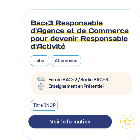
Bac+3 Responsable
d'Agence et de Commerce
pour devenir Responsable
d'Activité
Initial
Alternance
Entrée BAC+2 / Sortie BAC+3
Enseignement en Présentiel
Titre RNCP
Voir la formation