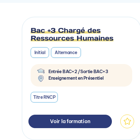
Bac +3 Chargé des
Ressources Humaines
Initial
Alternance
Entrée BAC+2 / Sortie BAC+3
Enseignement en Présentiel
Titre RNCP
Voir la formation