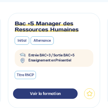
Bac +5 Manager des
Ressources Humaines
Initial
Alternance
Entrée BAC+3 / Sortie BAC+5
Enseignement en Présentiel
Titre RNCP
Voir la formation