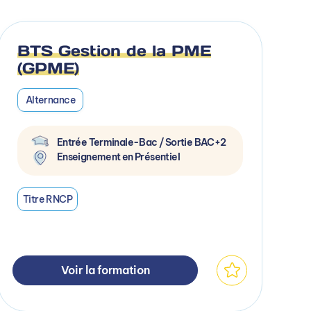
BTS Gestion de la PME
(GPME)
Alternance
Entrée Terminale-Bac / Sortie BAC+2
Enseignement en Présentiel
Titre RNCP
Voir la formation