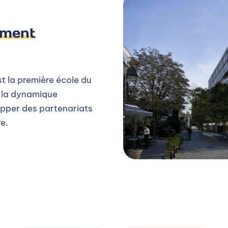
ement
t la première école du
e la dynamique
opper des partenariats
re.