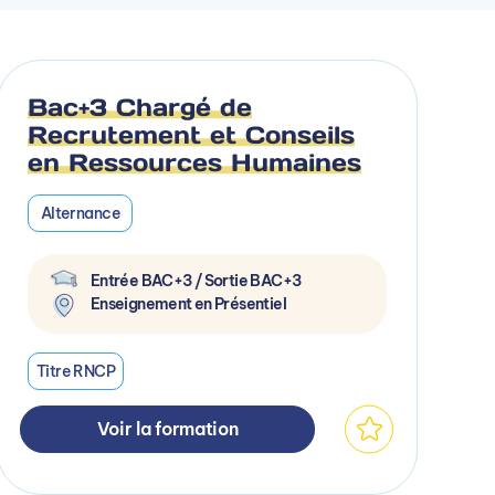
Bac+3 Chargé de
Recrutement et Conseils
en Ressources Humaines
Alternance
Entrée BAC+3 / Sortie BAC+3
Enseignement en Présentiel
Titre RNCP
Voir la formation