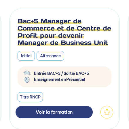
Bac+5 Manager de
Commerce et de Centre de
Profit pour devenir
Manager de Business Unit
Initial
Alternance
Entrée BAC+3 / Sortie BAC+5
Enseignement en Présentiel
Titre RNCP
Voir la formation