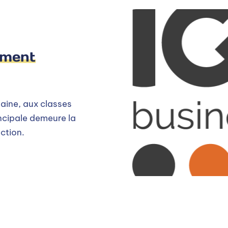
ement
aine, aux classes
incipale demeure la
ction.