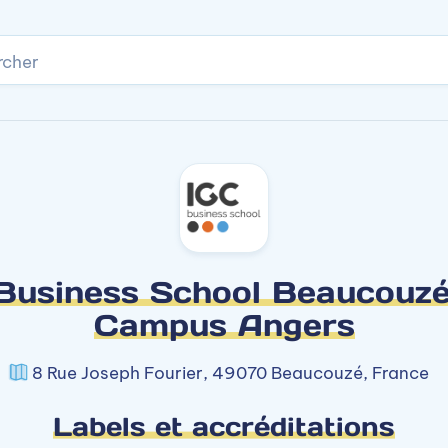
rcher
Business School Beaucouzé
Campus Angers
8 Rue Joseph Fourier, 49070 Beaucouzé, France
Labels et accréditations