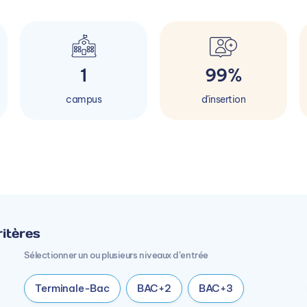
1
99%
campus
d'insertion
itères
Sélectionner un ou plusieurs niveaux d’entrée
Terminale-Bac
BAC+2
BAC+3