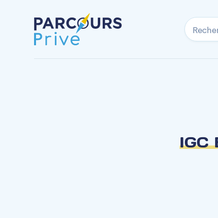
Reche
IGC 