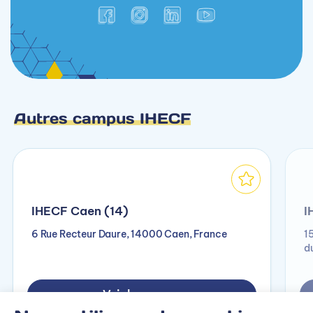
Autres campus IHECF
IHECF Caen (14)
I
6 Rue Recteur Daure, 14000 Caen, France
1
d
Voir le campus