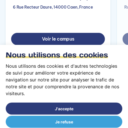
6 Rue Recteur Daure, 14000 Caen, France
R
Voir le campus
Nous utilisons des cookies
Nous utilisons des cookies et d'autres technologies
de suivi pour améliorer votre expérience de
navigation sur notre site pour analyser le trafic de
notre site et pour comprendre la provenance de nos
visiteurs.
Conditions générales d’utilisation
Mentions légales
J'accepte
© 2026 PARCOURS Privé tous droits réservés
Je refuse
MY DIGITAL SCHOOL Bordeaux (33)