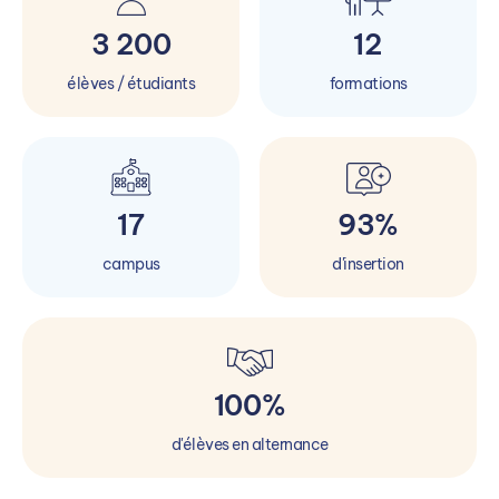
3 200
12
élèves / étudiants
formations
17
93%
campus
d'insertion
100%
d'élèves en alternance