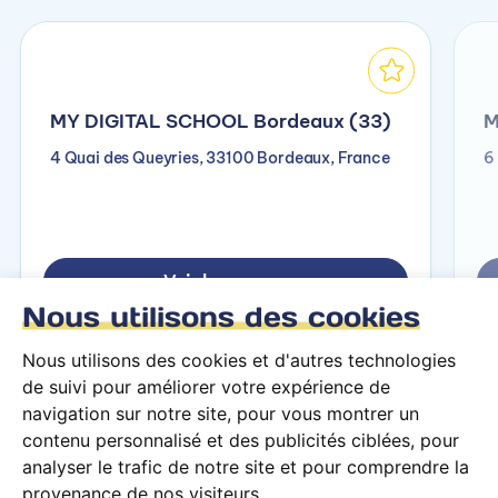
MY DIGITAL SCHOOL Bordeaux (33)
M
4 Quai des Queyries, 33100 Bordeaux, France
6
Voir le campus
Nous utilisons des cookies
Nous utilisons des cookies et d'autres technologies
de suivi pour améliorer votre expérience de
navigation sur notre site, pour vous montrer un
contenu personnalisé et des publicités ciblées, pour
analyser le trafic de notre site et pour comprendre la
provenance de nos visiteurs.
Conditions générales d’utilisation
Mentions légales