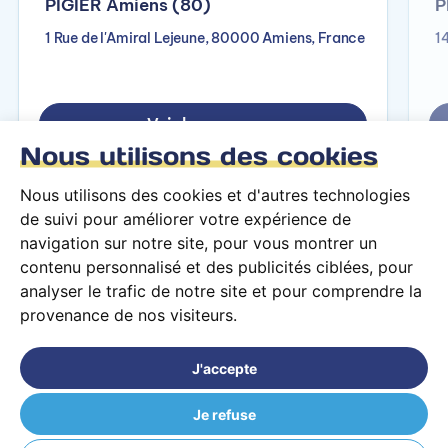
PIGIER Amiens (80)
P
1 Rue de l'Amiral Lejeune, 80000 Amiens, France
1
Voir le campus
Nous utilisons des cookies
Nous utilisons des cookies et d'autres technologies
de suivi pour améliorer votre expérience de
navigation sur notre site, pour vous montrer un
contenu personnalisé et des publicités ciblées, pour
analyser le trafic de notre site et pour comprendre la
provenance de nos visiteurs.
Conditions générales d’utilisation
Mentions légales
J'accepte
© 2026 PARCOURS Privé tous droits réservés
Je refuse
PIGIER Besançon (25)