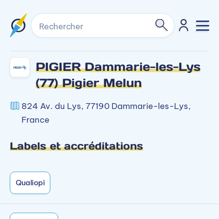
Rechercher
PIGIER Dammarie-les-Lys
(77) Pigier Melun
824 Av. du Lys, 77190 Dammarie-les-Lys,
France
Labels et accréditations
Qualiopi