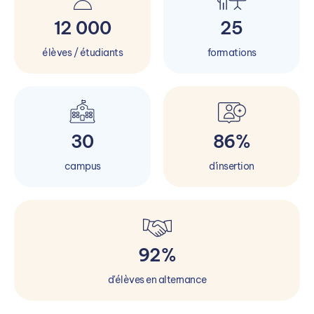
12 000
25
élèves / étudiants
formations
30
86%
campus
d'insertion
92%
d'élèves en alternance