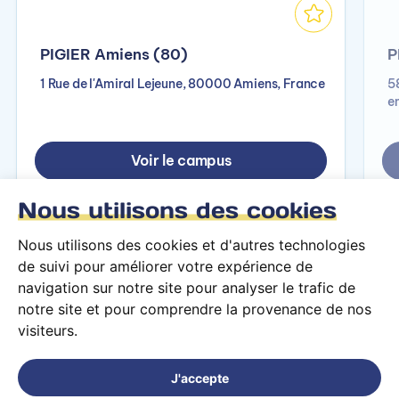
PIGIER Amiens (80)
P
1 Rue de l'Amiral Lejeune, 80000 Amiens, France
5
e
Voir le campus
Nous utilisons des cookies
Nous utilisons des cookies et d'autres technologies
de suivi pour améliorer votre expérience de
navigation sur notre site pour analyser le trafic de
notre site et pour comprendre la provenance de nos
visiteurs.
Conditions générales d’utilisation
Mentions légales
J'accepte
© 2026 PARCOURS Privé tous droits réservés