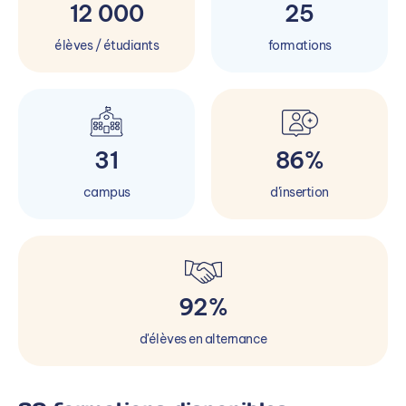
12 000
25
élèves / étudiants
formations
31
86%
campus
d'insertion
92%
d'élèves en alternance