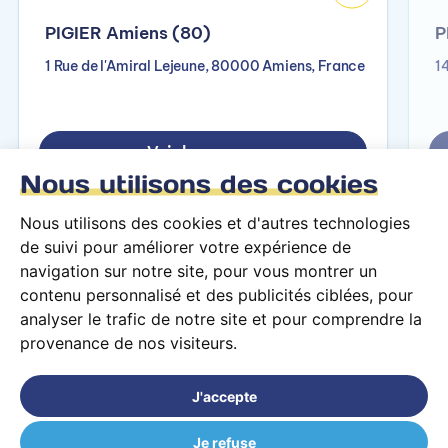
PIGIER Amiens (80)
P
1 Rue de l'Amiral Lejeune, 80000 Amiens, France
1
Voir le campus
Nous utilisons des cookies
Nous utilisons des cookies et d'autres technologies
de suivi pour améliorer votre expérience de
navigation sur notre site, pour vous montrer un
contenu personnalisé et des publicités ciblées, pour
analyser le trafic de notre site et pour comprendre la
provenance de nos visiteurs.
Conditions générales d’utilisation
Mentions légales
J'accepte
© 2026 PARCOURS Privé tous droits réservés
Je refuse