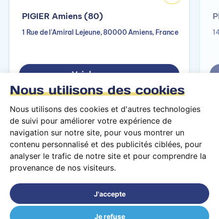
PIGIER Amiens (80)
P
1 Rue de l'Amiral Lejeune, 80000 Amiens, France
1
Voir le campus
Nous utilisons des cookies
Nous utilisons des cookies et d'autres technologies
de suivi pour améliorer votre expérience de
navigation sur notre site, pour vous montrer un
contenu personnalisé et des publicités ciblées, pour
analyser le trafic de notre site et pour comprendre la
provenance de nos visiteurs.
Conditions générales d’utilisation
Mentions légales
J'accepte
© 2026 PARCOURS Privé tous droits réservés
Je refuse