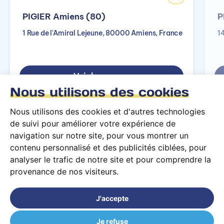
PIGIER Amiens (80)
P
1 Rue de l'Amiral Lejeune, 80000 Amiens, France
1
Voir le campus
Nous utilisons des cookies
Nous utilisons des cookies et d'autres technologies
de suivi pour améliorer votre expérience de
navigation sur notre site, pour vous montrer un
contenu personnalisé et des publicités ciblées, pour
analyser le trafic de notre site et pour comprendre la
provenance de nos visiteurs.
Conditions générales d’utilisation
Mentions légales
J'accepte
© 2026 PARCOURS Privé tous droits réservés
Je refuse