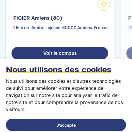
PIGIER Amiens (80)
P
1 Rue de l'Amiral Lejeune, 80000 Amiens, France
1
Voir le campus
Nous utilisons des cookies
Nous utilisons des cookies et d'autres technologies
de suivi pour améliorer votre expérience de
navigation sur notre site pour analyser le trafic de
notre site et pour comprendre la provenance de nos
visiteurs.
Conditions générales d’utilisation
Mentions légales
J'accepte
© 2026 PARCOURS Privé tous droits réservés