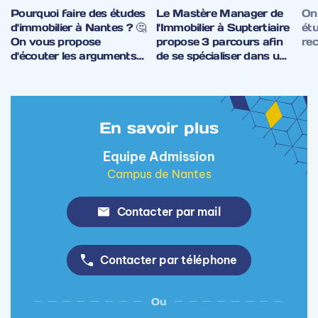
Pourquoi faire des études
Le Mastère Manager de
On
d'immobilier à Nantes ? 🤔
l'Immobilier à Suptertiaire
étu
On vous propose
propose 3 parcours afin
rec
d'écouter les arguments
de se spécialiser dans un
de Léa Le Monnier,
domaine en particulier ! 🏡
directrice du campus. "À
Habitat responsable 🏢
Nantes, on ne peut pas
Stratégie d'actifs
marcher 10 min sans voir
immobiliers 🏢 🚧
En savoir plus
des travaux et des
Promotion immobilière
grues." 🏗
Equipe Admission
Campus de Nantes
Contacter par mail
Contacter par téléphone
Ou