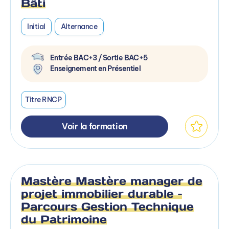
Bâti
Initial
Alternance
Entrée BAC+3 / Sortie BAC+5
Enseignement en Présentiel
Titre RNCP
Voir la formation
Mastère Mastère manager de
projet immobilier durable –
Parcours Gestion Technique
du Patrimoine