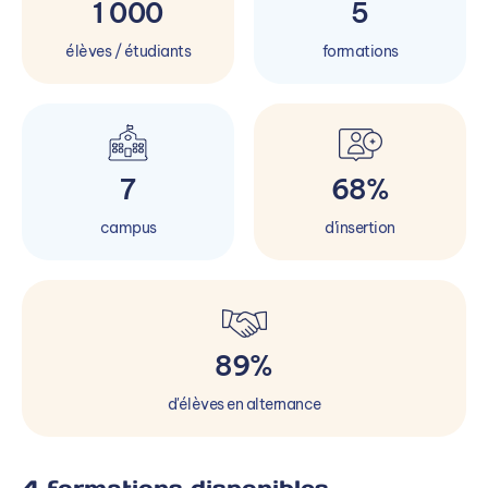
1 000
5
élèves / étudiants
formations
7
68%
campus
d'insertion
89%
d'élèves en alternance