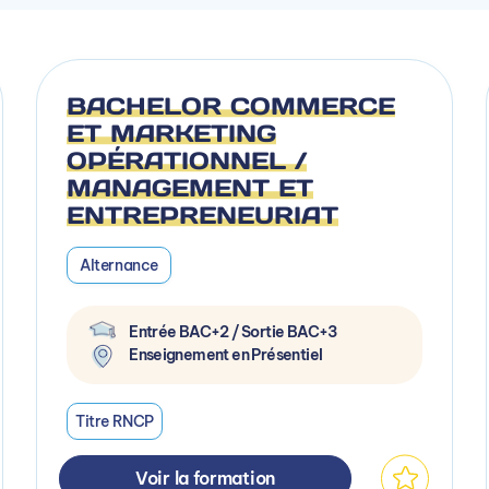
BACHELOR COMMERCE
ET MARKETING
OPÉRATIONNEL /
MANAGEMENT ET
ENTREPRENEURIAT
Alternance
Entrée BAC+2 / Sortie BAC+3
Enseignement en Présentiel
Titre RNCP
Voir la formation