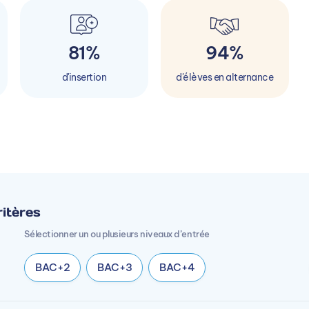
81%
94%
d'insertion
d'élèves en alternance
itères
Sélectionner un ou plusieurs niveaux d’entrée
BAC+2
BAC+3
BAC+4