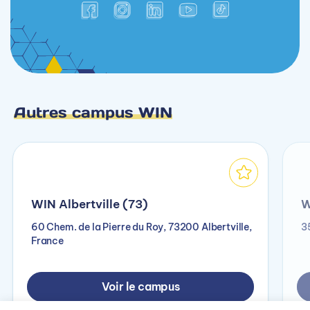
Autres campus WIN
WIN Albertville (73)
W
60 Chem. de la Pierre du Roy, 73200 Albertville,
3
France
Voir le campus