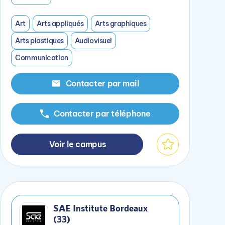
Art
Arts appliqués
Arts graphiques
Arts plastiques
Audiovisuel
Communication
Contacter par mail
Contacter par téléphone
Voir le campus
SAE Institute Bordeaux
(33)