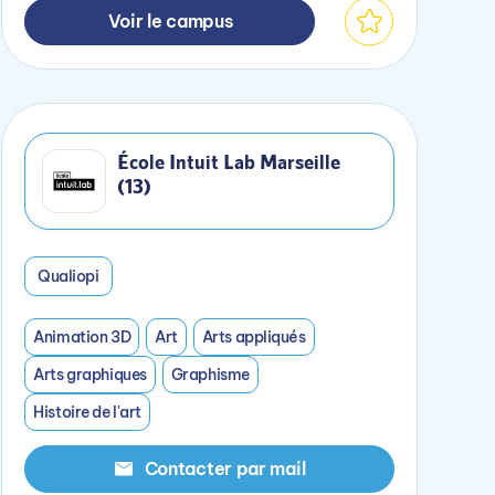
Voir le campus
École Intuit Lab Marseille
(13)
Qualiopi
Animation 3D
Art
Arts appliqués
Arts graphiques
Graphisme
Histoire de l'art
Contacter par mail