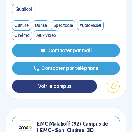
Qualiopi
Culture
Danse
Spectacle
Audiovisuel
Cinéma
Jeux video
Contacter par mail
Contacter par téléphone
Voir le campus
EMC Malakoff (92) Campus de
l'EMC - Son, Cinéma, 3D