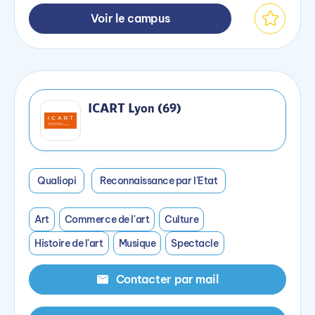
Voir le campus
ICART Lyon (69)
Qualiopi
Reconnaissance par l'Etat
Art
Commerce de l'art
Culture
Histoire de l'art
Musique
Spectacle
Contacter par mail