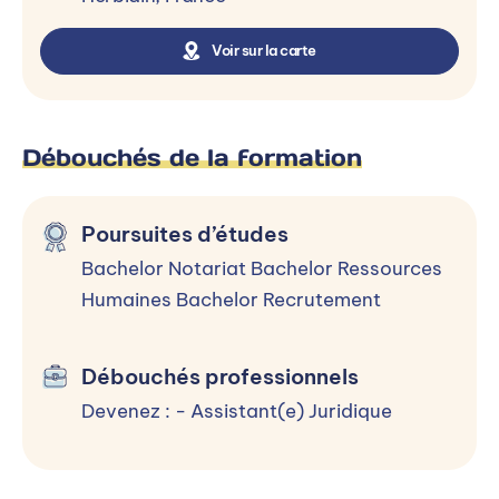
Les nouveaux modes de résolution des
conflits
Voir sur la carte
ASSISTANAT TECHNIQUE DE
DIRECTION
Débouchés de la formation
Organisation administrative et gestion du
temps
Poursuites d’études
Acquisition des techniques professionnelles
Bachelor Notariat Bachelor Ressources
Travail collaboratif et outils de bureautique
Humaines Bachelor Recrutement
Processus QSE
Communication interne et externe
Débouchés professionnels
Rédaction web et réseaux sociaux
Devenez : - Assistant(e) Juridique
Anglais
RÉALISATION ET SUIVI DE