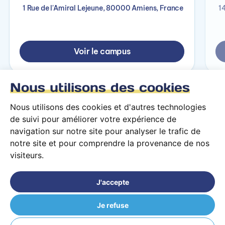
1 Rue de l'Amiral Lejeune, 80000 Amiens, France
1
Voir le campus
Nous utilisons des cookies
Nous utilisons des cookies et d'autres technologies
de suivi pour améliorer votre expérience de
navigation sur notre site pour analyser le trafic de
notre site et pour comprendre la provenance de nos
visiteurs.
Conditions générales d’utilisation
Mentions légales
J'accepte
© 2026 PARCOURS Privé tous droits réservés
Je refuse
Assistant de Direction option juridique