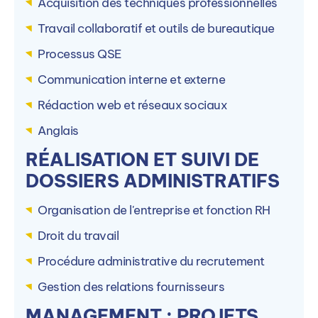
Acquisition des techniques professionnelles
La formation est dispensée en alternance sur 28
Travail collaboratif et outils de bureautique
autre(s) campus PIGIER.
Processus QSE
Communication interne et externe
Rédaction web et réseaux sociaux
Anglais
PIGIER Amiens (80)
P
RÉALISATION ET SUIVI DE
1 Rue de l'Amiral Lejeune, 80000 Amiens, France
1
DOSSIERS ADMINISTRATIFS
Organisation de l'entreprise et fonction RH
Voir le campus
Droit du travail
Procédure administrative du recrutement
Gestion des relations fournisseurs
MANAGEMENT : PROJETS