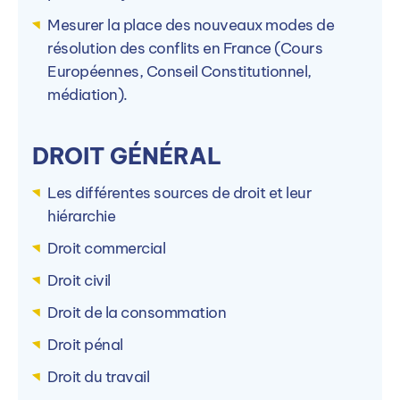
Mesurer la place des nouveaux modes de
BAC+1
résolution des conflits en France (Cours
Européennes, Conseil Constitutionnel,
médiation).
BAC+1
Inscription :
Toute l'année
Rentrée :
Septembre
DROIT GÉNÉRAL
Les différentes sources de droit et leur
Candidater
hiérarchie
Droit commercial
Droit civil
Droit de la consommation
Droit pénal
En savoir plus
Droit du travail
Guillaume Ferchal