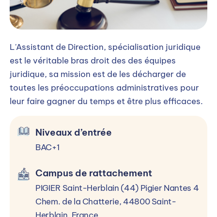
hiérarchie
Droit commercial
Droit civil
L'Assistant de Direction, spécialisation juridique
Droit de la consommation
est le véritable bras droit des des équipes
juridique, sa mission est de les décharger de
Droit pénal
toutes les préoccupations administratives pour
Droit du travail
leur faire gagner du temps et être plus efficaces.
DROIT PROCESSUEL
Niveaux d’entrée
Organisation judiciaire : les acteurs du procès
BAC+1
Compétences des juridictions
Procès : le déclenchement de l’action de
Campus de rattachement
justice
PIGIER Saint-Herblain (44) Pigier Nantes 4
Les voies de recours : nouvel examen du
Chem. de la Chatterie, 44800 Saint-
procès
Herblain, France