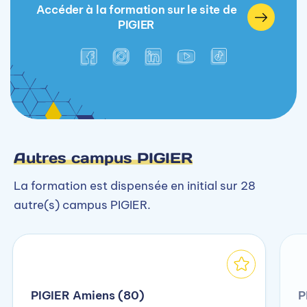
Accéder à la formation sur le site de
PIGIER
Autres campus PIGIER
La formation est dispensée en initial sur 28
autre(s) campus PIGIER.
PIGIER Amiens (80)
P