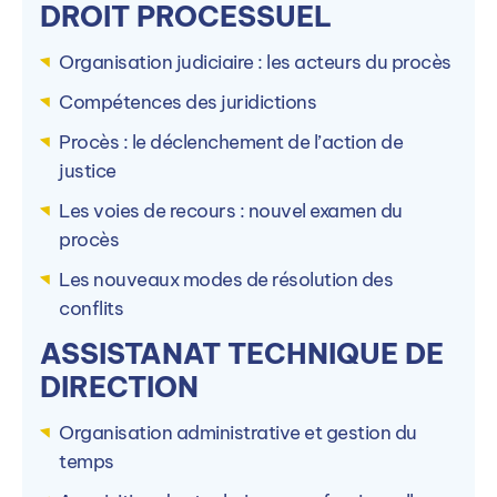
Directeur
DROIT PROCESSUEL
Organisation judiciaire : les acteurs du procès
Contacter par mail
Compétences des juridictions
Procès : le déclenchement de l’action de
Contacter par téléphone
justice
Les voies de recours : nouvel examen du
Ou
procès
Accéder à la formation sur le site de
Les nouveaux modes de résolution des
PIGIER
conflits
ASSISTANAT TECHNIQUE DE
DIRECTION
Organisation administrative et gestion du
temps
Autres campus PIGIER