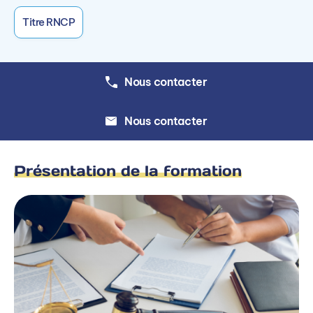
Distinguer les différentes branches du droit
Titre RNCP
privé et leurs principales composantes
Maîtriser la hiérarchie des normes juridiques.
Nous contacter
Identifier les différents acteurs du procès et le
rôle central du juge ;
Nous contacter
Distinguer les différentes étapes d’une
procédure judiciaire ;
Présentation de la formation
Mesurer la place des nouveaux modes de
résolution des conflits en France (Cours
Européennes, Conseil Constitutionnel,
médiation).
DROIT GÉNÉRAL
Les différentes sources de droit et leur