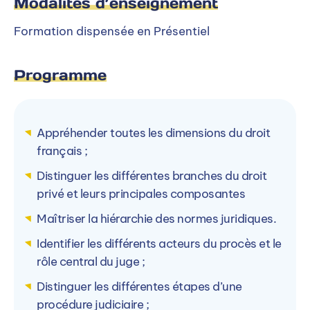
Rapport d’activités professionnelles
Modalités d’enseignement
Formation dispensée en Présentiel
Niveaux d’entrée et conditions
Programme
d’accès
Appréhender toutes les dimensions du droit
BAC+1
français ;
Le cursus Assistant de Direction est
Distinguer les différentes branches du droit
accessible aux titulaires d’un diplôme
privé et leurs principales composantes
(BAC) ou d’un titre de niveau 4.
Maîtriser la hiérarchie des normes juridiques.
Identifier les différents acteurs du procès et le
Processus d’admission
rôle central du juge ;
Distinguer les différentes étapes d’une
Sélectionner un niveau d’entrée
procédure judiciaire ;