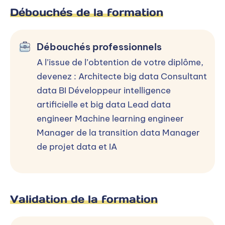
Débouchés de la formation
DATA
Analyse de données pour le business
Débouchés professionnels
Tableau de Bord pour le BI (Power BI, Grafana,
A l’issue de l’obtention de votre diplôme,
…)
devenez : Architecte big data Consultant
data BI Développeur intelligence
Test de cohérence de données (sortie
artificielle et big data Lead data
algorithmie ou sortie d’IA)
engineer Machine learning engineer
Extraction, nettoyage et traitement des
Manager de la transition data Manager
données (Kafka et Spark)
de projet data et IA
Visualisation de données et communication
des résultats
Validation de la formation
SOFT SKILLS & ENSEIGNEMENTS
TRANSVERSAUX