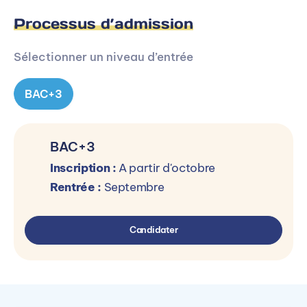
Processus d’admission
Autres campus ENSITECH
Sélectionner un niveau d’entrée
La formation est dispensée en alternance sur 2
BAC+3
autre(s) campus ENSITECH.
BAC+3
Inscription :
A partir d'octobre
Rentrée :
Septembre
ENSITECH Montigny-le-Bretonneux
E
(78)
1
1 Sq. Benjamin Franklin, 78180 Montigny-le-
Candidater
Bretonneux, France
Voir le campus