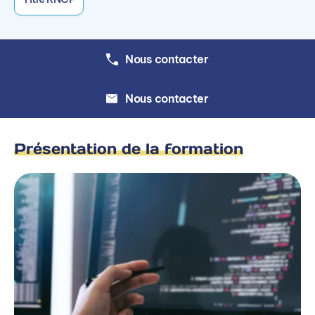
charges
Sécurité des données et des systèmes
d’information
Nous contacter
Architecture d’un système de gestion de
données
Nous contacter
SQL et bases de données
Présentation de la formation
Extraction, nettoyage et traitement des
données (Kafka et spark)
Python pour la data
HBase et Hive
Outils de la data : Hadoop et MapReduce
INTELLIGENCE ARTIFICIELLE ET MACHINE