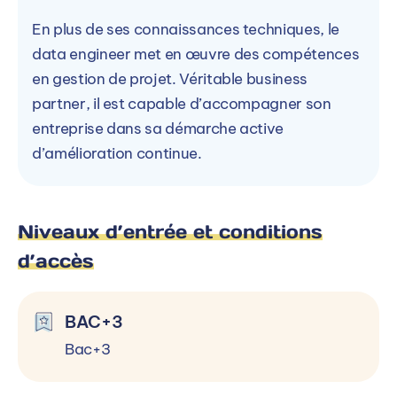
En plus de ses connaissances techniques, le
data engineer met en œuvre des compétences
En savoir plus
en gestion de projet. Véritable business
partner, il est capable d’accompagner son
Service Admission Cergy
entreprise dans sa démarche active
Responsable Admissions & Promotion
d’amélioration continue.
Contacter par mail
Niveaux d’entrée et conditions
Contacter par téléphone
d’accès
Ou
BAC+3
Accéder à la formation sur le site de
Bac+3
ENSITECH