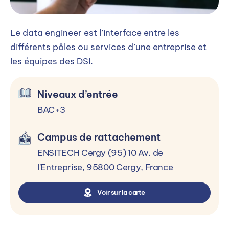
LEARNING
Introduction à l’IA et au machine learning
Le data engineer est l’interface entre les
Mathématiques pour l’IA et le machine
différents pôles ou services d’une entreprise et
learning
les équipes des DSI.
Apprentissage supervisé et non supervisé
Réseaux de neurones
Niveaux d’entrée
BAC+3
Optimisation des modèles d’IA et test
Julia et python pour le machine learning
Campus de rattachement
Déploiement de modèles de machine learning
ENSITECH Cergy (95) 10 Av. de
Préparation et nettoyage des données pour
l'Entreprise, 95800 Cergy, France
l’IA/ML
Voir sur la carte
Visualisation de données et communication
des résultats