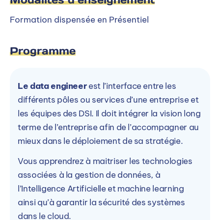
Formation dispensée en Présentiel
Processus d’admission
Programme
Sélectionner un niveau d’entrée
Le data engineer
est l’interface entre les
BAC+3
différents pôles ou services d’une entreprise et
les équipes des DSI. Il doit intégrer la vision long
BAC+3
terme de l’entreprise afin de l’accompagner au
mieux dans le déploiement de sa stratégie.
Inscription :
A partir d'octobre
Rentrée :
Septembre
Vous apprendrez à maitriser les technologies
associées à la gestion de données, à
Candidater
l’Intelligence Artificielle et machine learning
ainsi qu’à garantir la sécurité des systèmes
dans le cloud.