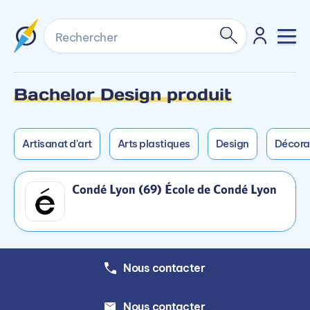
Rechercher
Bachelor Design produit
Formation non dispensée en alternance sur ce
Formation non dispensée en mixte sur ce
campus.
campus.
Artisanat d'art
Arts plastiques
Design
Décora
Condé Lyon (69) École de Condé Lyon
Nous contacter
Nous contacter