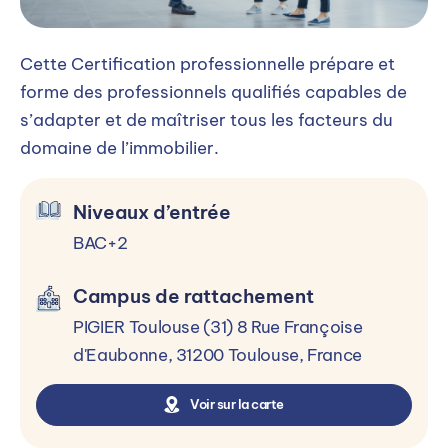
Mise en location d’un bien
Droit des baux
Cette Certification professionnelle prépare et
Gestion locative
forme des professionnels qualifiés capables de
s’adapter et de maîtriser tous les facteurs du
Conclusion de contrats immobiliers
domaine de l’immobilier.
ACTIVITÉS
COMPLÉMENTAIRES
Niveaux d’entrée
Anglais
BAC+2
Administration de l’immeuble en copropriété
Campus de rattachement
Droit de l’urbanisme
PIGIER Toulouse (31) 8 Rue Françoise
Développement stratégique de l’activité
d'Eaubonne, 31200 Toulouse, France
immobilière
Voir sur la carte
Outils informatiques du manager
Initiation aux RH