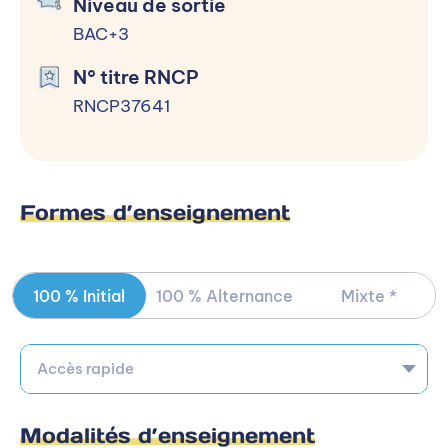
Niveau de sortie
niveau 5.
BAC+3
N° titre RNCP
Processus d’admission
RNCP37641
Sélectionner un niveau d’entrée
BAC+2
Formes d’enseignement
BAC+2
100 % Initial
100 % Alternance
Mixte *
Inscription :
Toute l'année
Rentrée :
Septembre
Accès rapide
Candidater
Modalités d’enseignement