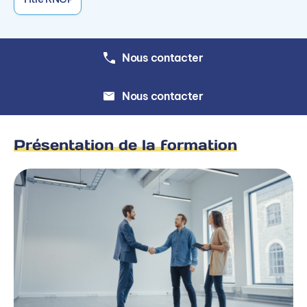
Cadre réglementaire
Veille commerciale
Nous contacter
Marketing immobilier
Le bien immobilier
Nous contacter
TRANSACTION IMMOBILIÈRE
Présentation de la formation
Fondements de la transaction
Visite du bien
Transaction approfondie
Droits des obligations et des contrats
Vente d’immobilier neuf
GESTION LOCATIVE ET SUIVI
DE LA CLIENTÈLE