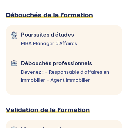
Défiscalisation et rentabilité de
Débouchés de la formation
l’investissement immobilier
Promotion immobilière
Poursuites d’études
Comptabilité de l’immeuble
MBA Manager d'Affaires
Pratique professionnelle en entreprise
Débouchés professionnels
Devenez : - Responsable d'affaires en
Niveaux d’entrée et conditions
immobilier - Agent immobilier
d’accès
BAC+2
Validation de la formation
Le Bachelor Professions Immobilières est
accessible aux titulaires d’un diplôme