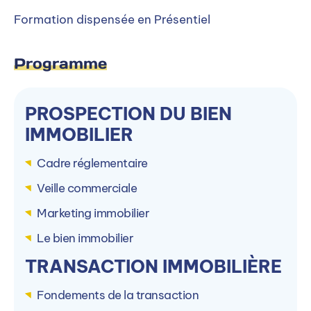
Formation dispensée en Présentiel
Programme
En savoir plus
Valérie Dulau
PROSPECTION DU BIEN
Directrice
IMMOBILIER
Contacter par mail
Cadre réglementaire
Veille commerciale
Contacter par téléphone
Marketing immobilier
Le bien immobilier
Ou
TRANSACTION IMMOBILIÈRE
Accéder à la formation sur le site de
PIGIER
Fondements de la transaction