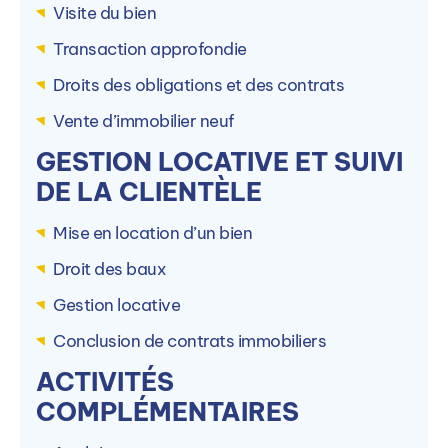
Visite du bien
Transaction approfondie
Droits des obligations et des contrats
Vente d’immobilier neuf
GESTION LOCATIVE ET SUIVI
Autres campus PIGIER
DE LA CLIENTÈLE
La formation est dispensée en alternance sur 29
Mise en location d’un bien
autre(s) campus PIGIER.
Droit des baux
Gestion locative
Conclusion de contrats immobiliers
PIGIER Amiens (80)
P
ACTIVITÉS
1 Rue de l'Amiral Lejeune, 80000 Amiens, France
1
COMPLÉMENTAIRES