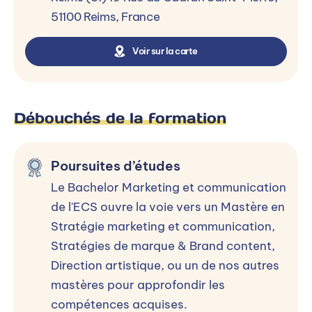
Vous êtes curieux et créatif. Vous voulez
51100 Reims, France
apprendre comment les choses fonctionnent et
Voir sur la carte
comment les marques séduisent. Vous aimez
travailler en collaboration, échanger, partager
avec les autres et trouver des idées ensemble.
Vous aimez voir votre travail prendre forme
Débouchés de la formation
concrètement, pouvoir évoluer et avoir le choix
du statut qui vous correspond, en entreprise,
Poursuites d’études
en agence ou en tant qu’indépendant… Notre
Le Bachelor Marketing et communication
Bachelor Communication est fait pour vous !
de l'ECS ouvre la voie vers un Mastère en
Stratégie marketing et communication,
Stratégies de marque & Brand content,
Alternance
Direction artistique, ou un de nos autres
mastères pour approfondir les
Le rythme de la formation est de
4 jours
compétences acquises.