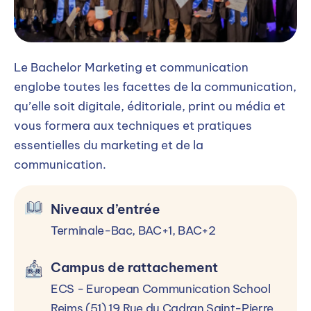
BAC+2
Pour vous inscrire en Bachelor
Communication à l'ECS Paris, les prérequis
Le Bachelor Marketing et communication
sont : Pour une admission en Bachelor 3 :
englobe toutes les facettes de la communication,
un titre ou diplôme de niveau 5 (BTS). Les
qu’elle soit digitale, éditoriale, print ou média et
candidats ne possédant pas ces prérequis
vous formera aux techniques et pratiques
mais justifiant d'une expérience
essentielles du marketing et de la
professionnelle d'une durée minimale de
communication.
deux ans peuvent être admis au processus
de sélection.
Niveaux d’entrée
Terminale-Bac, BAC+1, BAC+2
Les atouts pour réussir
Campus de rattachement
ECS - European Communication School
Votre profil
Reims (51) 19 Rue du Cadran Saint-Pierre,