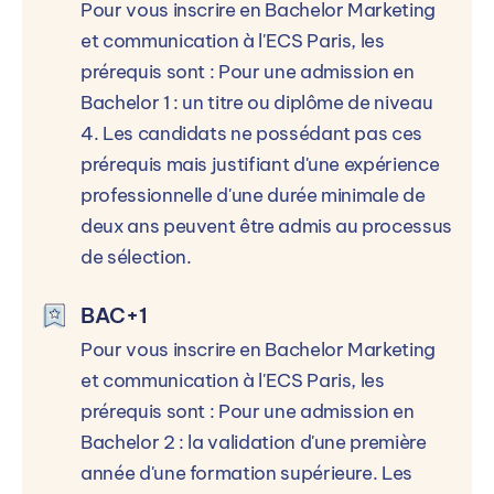
MICKAEL FAGNIERE
Pour vous inscrire en Bachelor Marketing
Directeur
et communication à l'ECS Paris, les
prérequis sont : Pour une admission en
Contacter par mail
Bachelor 1 : un titre ou diplôme de niveau
4. Les candidats ne possédant pas ces
prérequis mais justifiant d'une expérience
Contacter par téléphone
professionnelle d'une durée minimale de
deux ans peuvent être admis au processus
Ou
de sélection.
Accéder à la formation sur le site de
ECS - European Communication
BAC+1
School
Pour vous inscrire en Bachelor Marketing
et communication à l'ECS Paris, les
prérequis sont : Pour une admission en
Bachelor 2 : la validation d'une première
année d'une formation supérieure. Les