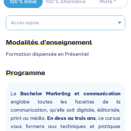
la charge de l’alternant
. Ils sont pris en charge
100 % Initial
100 % Alternance
Mixte *
par l’entreprise qui peut, de son côté, faire une
demande de subrogation auprès de son
Accès rapide
opérateur de compétences
(OPCO). Dans ce
cas, l’OPCO pourra appliquer selon les branches
Modalités d’enseignement
professionnelles, avec ou sans reste à charge
pour l’entreprise.
Formation dispensée en Présentiel
Bachelor 3 - Communication :
à partir de
Programme
8.500,00€
Le
Bachelor Marketing et communication
Témoignages
englobe toutes les facettes de la
communication, qu’elle soit digitale, éditoriale,
print ou média.
En deux ou trois ans
, ce cursus
vous formera aux techniques et pratiques