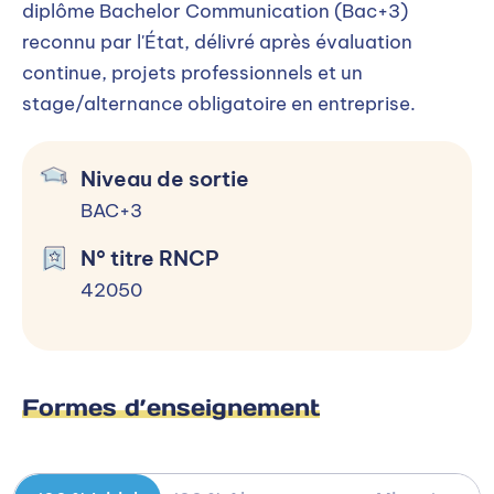
diplôme Bachelor Communication (Bac+3)
Déroulement de l’admission
reconnu par l'État, délivré après évaluation
STEP 1 : Déposez votre candidature en
continue, projets professionnels et un
ligne STEP 2 : Entretien d'admission et
stage/alternance obligatoire en entreprise.
l'épreuve de créativité STEP 3 : Notre
réponse par mail sous 48h. STEP 4 :
Finalisation de l'inscription en ligne sur
Niveau de sortie
notre portail MediaSchool.
BAC+3
N° titre RNCP
Candidater
42050
Frais de scolarité
Formes d’enseignement
En initial les deux premières années : 7.800,00 €
En alternance, aucun frais de formation n’est à