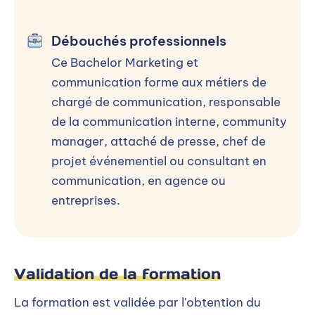
entreprise / 1 jour formation + 4 semaines
intensives.
Débouchés professionnels
Ce Bachelor Marketing et
Processus d’admission
communication forme aux métiers de
chargé de communication, responsable
Sélectionner un niveau d’entrée
de la communication interne, community
manager, attaché de presse, chef de
BAC+2
projet événementiel ou consultant en
communication, en agence ou
entreprises.
BAC+2
Inscription :
Inscription en cours et
possible jusqu'à la date de rentrée
Rentrée :
Septembre 2026
Validation de la formation
Frais de dossier :
60€
La formation est validée par l'obtention du