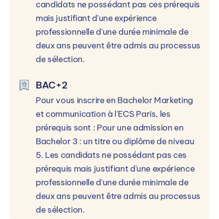
candidats ne possédant pas ces prérequis
mais justifiant d'une expérience
Autres campus ECS - European
professionnelle d'une durée minimale de
Communication School
deux ans peuvent être admis au processus
La formation est dispensée en alternance sur 10
de sélection.
autre(s) campus ECS - European
Communication School.
BAC+2
Pour vous inscrire en Bachelor Marketing
et communication à l'ECS Paris, les
prérequis sont : Pour une admission en
Bachelor 3 : un titre ou diplôme de niveau
ECS - European Communication
E
5. Les candidats ne possédant pas ces
School Paris (75)
S
prérequis mais justifiant d'une expérience
12 Rue Magellan, 75008 Paris, France
2
professionnelle d'une durée minimale de
deux ans peuvent être admis au processus
de sélection.
Voir le campus