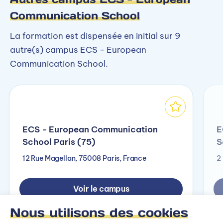
Communication School
La formation est dispensée en initial sur 9
autre(s) campus ECS - European
Communication School.
ECS - European Communication
E
School Paris (75)
S
12 Rue Magellan, 75008 Paris, France
2
Voir le campus
Nous utilisons des cookies