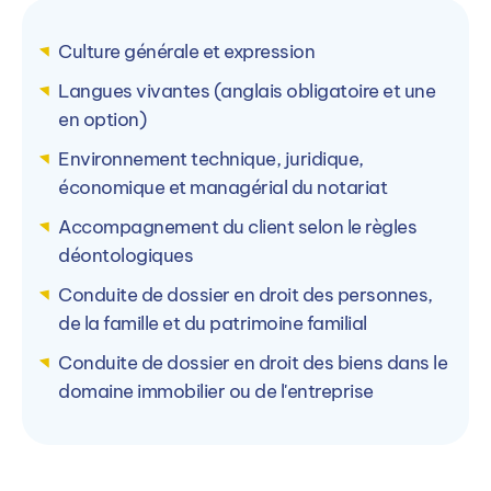
Culture générale et expression
PIGIER Amiens (80)
P
Langues vivantes (anglais obligatoire et une
1 Rue de l'Amiral Lejeune, 80000 Amiens, France
1
en option)
Environnement technique, juridique,
Voir le campus
économique et managérial du notariat
Accompagnement du client selon le règles
déontologiques
Conduite de dossier en droit des personnes,
de la famille et du patrimoine familial
Conduite de dossier en droit des biens dans le
domaine immobilier ou de l'entreprise