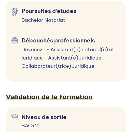
Rentrée :
Septembre
Poursuites d’études
Bachelor Notariat
Candidater
Débouchés professionnels
Devenez : - Assistant(e) notarial(e) et
juridique - Assistant(e) Juridique -
Collaborateur(trice) Juridique
En savoir plus
Frédérique Bour
Directrice
Validation de la formation
Contacter par mail
Niveau de sortie
BAC+2
Contacter par téléphone