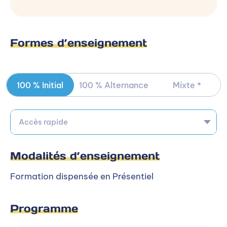
Ou
Accéder à la formation sur le site de
Formes d’enseignement
PIGIER
100 % Initial
100 % Alternance
Mixte *
Accès rapide
Autres campus PIGIER
Modalités d’enseignement
La formation est dispensée en alternance sur 28
Formation dispensée en Présentiel
autre(s) campus PIGIER.
Programme