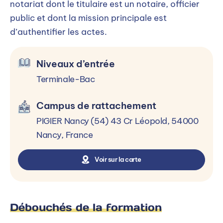
notariat dont le titulaire est un notaire, officier
Terminale-Bac
public et dont la mission principale est
Le BTS CJN (ex BTS Notariat) est
d’authentifier les actes.
accessible à toute personne ayant
accompli la scolarité menant jusqu’au
Niveaux d’entrée
baccalauréat.
Terminale-Bac
Campus de rattachement
Processus d’admission
PIGIER Nancy (54) 43 Cr Léopold, 54000
Nancy, France
Sélectionner un niveau d’entrée
Voir sur la carte
Terminale-Bac
Terminale-Bac
Débouchés de la formation
Inscription :
Toute l'année