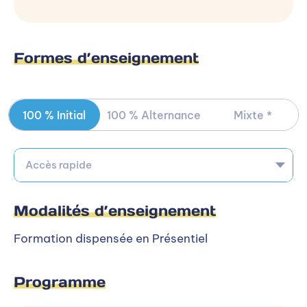
Ou
Accéder à la formation sur le site de
Formes d’enseignement
PIGIER
100 % Initial
100 % Alternance
Mixte *
Accès rapide
Autres campus PIGIER
Modalités d’enseignement
La formation est dispensée en alternance sur 28
Formation dispensée en Présentiel
autre(s) campus PIGIER.
Programme