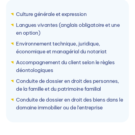
Culture générale et expression
PIGIER Amiens (80)
P
Langues vivantes (anglais obligatoire et une
1 Rue de l'Amiral Lejeune, 80000 Amiens, France
1
en option)
Environnement technique, juridique,
Voir le campus
économique et managérial du notariat
Accompagnement du client selon le règles
déontologiques
Conduite de dossier en droit des personnes,
de la famille et du patrimoine familial
Conduite de dossier en droit des biens dans le
domaine immobilier ou de l'entreprise