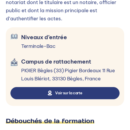
notariat dont le titulaire est un notaire, officier
Terminale-Bac
public et dont la mission principale est
Le BTS CJN (ex BTS Notariat) est
d’authentifier les actes.
accessible à toute personne ayant
accompli la scolarité menant jusqu’au
Niveaux d’entrée
baccalauréat.
Terminale-Bac
Campus de rattachement
Processus d’admission
PIGIER Bègles (33) Pigier Bordeaux 11 Rue
Louis Blériot, 33130 Bègles, France
Sélectionner un niveau d’entrée
Voir sur la carte
Terminale-Bac
Terminale-Bac
Débouchés de la formation
Inscription :
Toute l'année