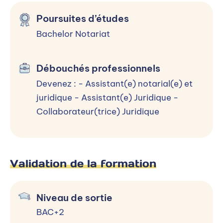
Rentrée :
Septembre
Poursuites d’études
Bachelor Notariat
Candidater
Débouchés professionnels
Devenez : - Assistant(e) notarial(e) et
juridique - Assistant(e) Juridique -
Collaborateur(trice) Juridique
En savoir plus
Sidonie Kaltenbach-Lucchesi
Directrice
Validation de la formation
Contacter par mail
Niveau de sortie
BAC+2
Contacter par téléphone