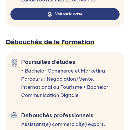
et OnVaseFormer offertes par l’ESUP le temps
de votre scolarité Concours de talents national
Voir sur la carte
Top Pros ESUP avec à la clé de nombreux Ipad
et un voyage à New-York
Débouchés de la formation
Alternance
Poursuites d’études
Alternance en contrat de professionnalisation ou
• Bachelor Commerce et Marketing -
en contrat d’apprentissage, 2 à 3 jours par
Parcours : Négociation/Vente,
semaine en entreprise.
International ou Tourisme • Bachelor
Communication Digitale
Processus d’admission
Débouchés professionnels
Assistant(e) commercial(e) export,
Sélectionner un niveau d’entrée