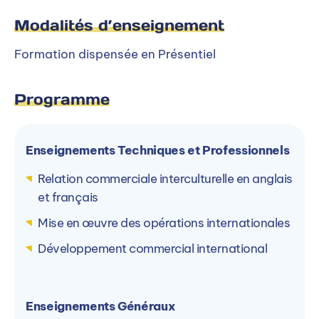
ESUP - Ecole Supérieure de
Modalités d’enseignement
Commerce et de Management
Formation dispensée en Présentiel
Programme
Enseignements Techniques et Professionnels
Autres campus ESUP - Ecole
Relation commerciale interculturelle en anglais
Supérieure de Commerce et de
et français
Management
Mise en œuvre des opérations internationales
La formation est dispensée en alternance sur 2
Développement commercial international
autre(s) campus ESUP - Ecole Supérieure de
Commerce et de Management.
Enseignements Généraux