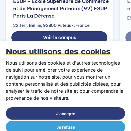
ESUP - Ecole Supérieure de Commerce
E
et de Management Puteaux (92) ESUP
e
Paris La Défense
E
22 Terr. Bellini, 92800 Puteaux, France
Voir le campus
Nous utilisons des cookies
Nous utilisons des cookies et d'autres technologies
de suivi pour améliorer votre expérience de
navigation sur notre site, pour vous montrer un
contenu personnalisé et des publicités ciblées, pour
analyser le trafic de notre site et pour comprendre la
provenance de nos visiteurs.
Conditions générales d’utilisation
Mentions légales
J'accepte
© 2026 PARCOURS Privé tous droits réservés
Je refuse
BTS Commerce International