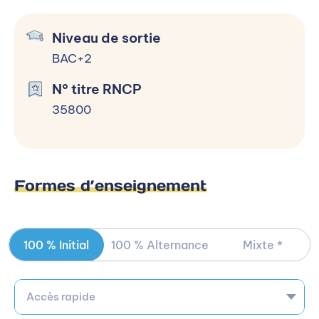
Candidater
Niveau de sortie
BAC+2
N° titre RNCP
35800
En savoir plus
Méliké ZIRIH
Chargée des admissions
Formes d’enseignement
Contacter par mail
100 % Initial
100 % Alternance
Mixte *
Contacter par téléphone
Ou
Accès rapide
Accéder à la formation sur le site de