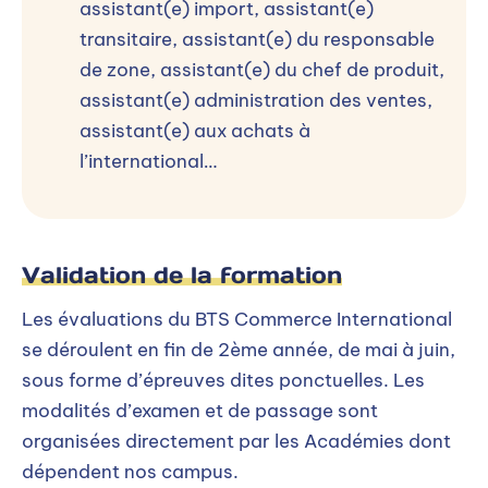
assistant(e) import, assistant(e)
transitaire, assistant(e) du responsable
Terminale-Bac
de zone, assistant(e) du chef de produit,
assistant(e) administration des ventes,
Terminale-Bac
assistant(e) aux achats à
Inscription :
Dès que possible jusqu'à fin
l’international…
octobre.
Rentrée :
fin septembre - début octobre
Validation de la formation
Déroulement de l’admission
Etude du dossier de candidature complet
Les évaluations du BTS Commerce International
Tests en ligne niveau BAC en culture
se déroulent en fin de 2ème année, de mai à juin,
générale, français, anglais et logique
sous forme d’épreuves dites ponctuelles. Les
Entretien individuel de motivation Réponse
modalités d’examen et de passage sont
sous 48h à l’issue de l’entretien
organisées directement par les Académies dont
dépendent nos campus.