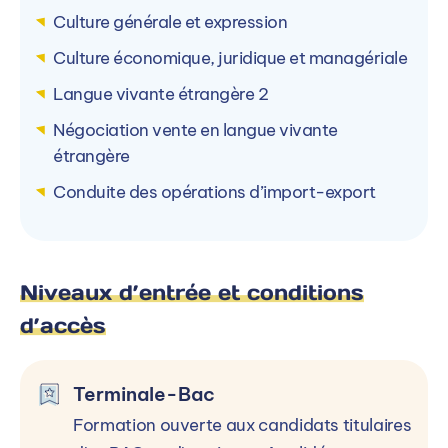
Culture générale et expression
Culture économique, juridique et managériale
ESUP - Ecole Supérieure de Commerce
E
Langue vivante étrangère 2
et de Management Puteaux (92) ESUP
e
Négociation vente en langue vivante
Paris La Défense
E
étrangère
22 Terr. Bellini, 92800 Puteaux, France
Conduite des opérations d’import-export
Voir le campus
Niveaux d’entrée et conditions
d’accès
Terminale-Bac
Formation ouverte aux candidats titulaires