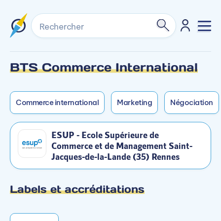
Rechercher
BTS Commerce International
Formation non dispensée en mixte sur ce
Accès rapide
campus.
Commerce international
Marketing
Négociation
Modalités d’enseignement
Formation dispensée en Présentiel
ESUP - Ecole Supérieure de
Commerce et de Management Saint-
Jacques-de-la-Lande (35) Rennes
Programme
Labels et accréditations
Enseignements Techniques et Professionnels
Relation commerciale interculturelle en anglais