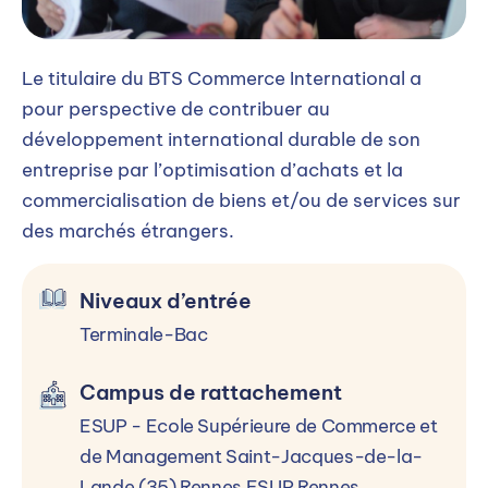
Niveaux d’entrée et conditions
d’accès
Le titulaire du BTS Commerce International a
pour perspective de contribuer au
développement international durable de son
Terminale-Bac
entreprise par l’optimisation d’achats et la
Formation ouverte aux candidats titulaires
commercialisation de biens et/ou de services sur
d'un BAC ou d'un niveau 4 validé
des marchés étrangers.
Niveaux d’entrée
Les atouts pour réussir
Terminale-Bac
Les + du BTS Commerce International à
Campus de rattachement
l’ESUP
ESUP - Ecole Supérieure de Commerce et
Préparation et passage des certifications
de Management Saint-Jacques-de-la-
VOLTAIRE et TOEIC Bridge Licences Office 365
Lande (35) Rennes ESUP Rennes