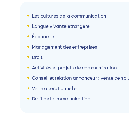
Les cultures de la communication
Langue vivante étrangère
Économie
PIGIER Amiens (80)
Management des entreprises
1 Rue de l'Amiral Lejeune, 80000 Amiens,
Droit
France
Activités et projets de communication
Conseil et relation annonceur : vente de s
Voir le campus
Veille opérationnelle
Droit de la communication