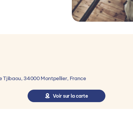
toute personne ayant accompli la scolarité menant jusq
ie Tjibaou, 34000 Montpellier, France
Voir sur la carte