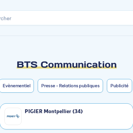
rcher
Accès rapide
ser certaines années en alternance.
pus.
BTS Communication
Evènementiel
Presse - Relations publiques
Publicité
PIGIER Montpellier (34)