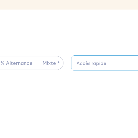
Contacter par téléphone
Ou
Accéder à la formation sur le site de PIGIER
 % Alternance
Mixte *
Accès rapide
 29 autre(s) campus PIGIER.