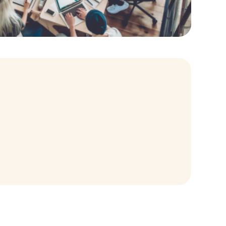
u’au baccalauréat.