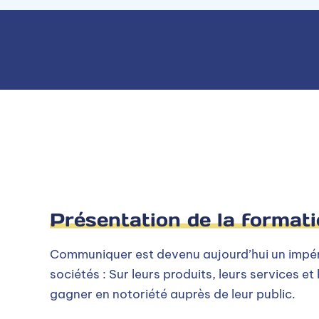
Management des entreprises
Droit
Activités et projets de communication
Conseil et relation annonceur : vente de s
Veille opérationnelle
Droit de la communication
Présentation de la format
Niveaux d’entrée et condit
Communiquer est devenu aujourd’hui un impéra
sociétés : Sur leurs produits, leurs services et 
gagner en notoriété auprès de leur public.
Terminale-Bac