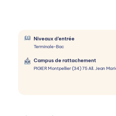
Le BTS Communication est accessible à 
Processus d’admission
Niveaux d’entrée
Sélectionner un niveau d’entrée
Terminale-Bac
Campus de rattachement
Terminale-Bac
PIGIER Montpellier (34) 75 All. Jean Mar
Terminale-Bac
Inscription :
Toute l'année
Rentrée :
Septembre