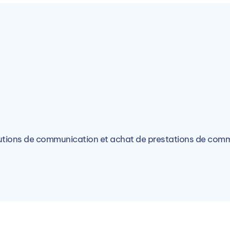
PIGIER Lyon (69)
14 Av. Georges Pompidou, 69003 Lyon,
France
olutions de communication et achat de prestations de com
Voir le campus