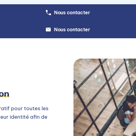
Nous contacter
Nous contacter
olutions de communication et achat de prestations de com
ion
ions d’accès
tif pour toutes les
leur identité afin de