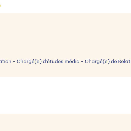
Candidater
n
tion - Chargé(e) d'études média - Chargé(e) de Relatio
En savoir plus
Marie-Hélène Dugas
Directrice
Contacter par mail