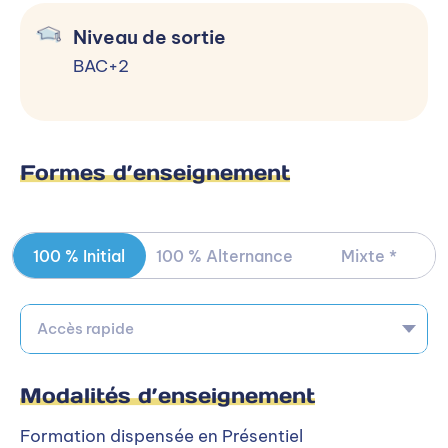
Terminale-Bac
Niveau de sortie
BAC+2
Terminale-Bac
Inscription :
De mars à septembre
Rentrée :
Rentrée en septembre
Formes d’enseignement
Candidater
100 % Initial
100 % Alternance
Mixte *
Accès rapide
En savoir plus
Modalités d’enseignement
Cécile QUINIOU
Directrice
Formation dispensée en Présentiel