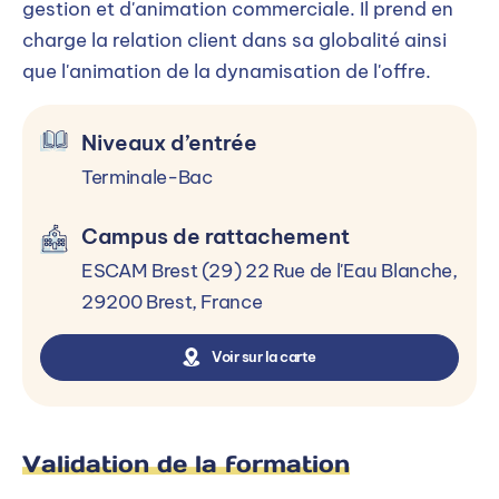
ou de niveau équivalent Satisfaire à l'étude
gestion et d'animation commerciale. Il prend en
de dossier, aux tests et à l'entretien de
charge la relation client dans sa globalité ainsi
motivation Accessible à la reconversion,
que l'animation de la dynamisation de l'offre.
aux demandeurs d'emploi et aux salariés
Niveaux d’entrée
Terminale-Bac
Alternance
Campus de rattachement
Rythme d'alternance : 2 jours en centre de
ESCAM Brest (29) 22 Rue de l'Eau Blanche,
formation (lundi et mardi) et 3 jours en entreprise
29200 Brest, France
Voir sur la carte
Processus d’admission
Sélectionner un niveau d’entrée
Validation de la formation