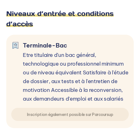
Niveaux d’entrée et conditions
d’accès
ESCAM Lorient (56)
E
12 Rue Eugène Pottier, 56100 Lorient, France
P
Terminale-Bac
F
Etre titulaire d'un bac général,
Voir le campus
technologique ou professionnel minimum
ou de niveau équivalent Satisfaire à l'étude
de dossier, aux tests et à l'entretien de
motivation Accessible à la reconversion,
aux demandeurs d'emploi et aux salariés
Inscription également possible sur Parcoursup