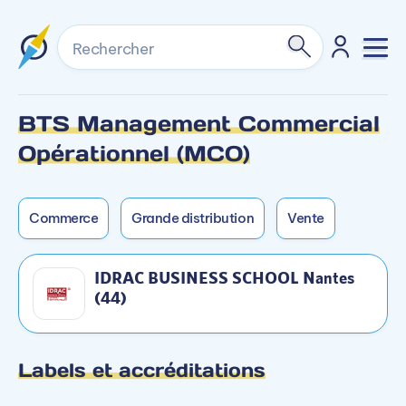
Rechercher
BTS Management Commercial
Formation non dispensée en alternance sur ce
Formation non dispensée en mixte sur ce
Opérationnel (MCO)
campus.
campus.
Commerce
Grande distribution
Vente
IDRAC BUSINESS SCHOOL Nantes
(44)
Labels et accréditations