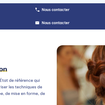
le
Nous contacter
ARTICIPATION À L'ACTIVITÉ DE L'ENTREPRISE
Nous contacter
ion
'État de référence qui
iser les techniques de
pe, de mise en forme, de