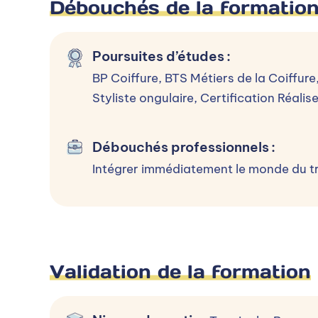
Débouchés de la formatio
Processus d’admission
Poursuites d’études
:
Sélectionner un niveau d’entrée
BP Coiffure, BTS Métiers de la Coiffu
Styliste ongulaire, Certification Réalis
Terminale-Bac
Débouchés professionnels
:
Intégrer immédiatement le monde du tra
Terminale-Bac
Inscription :
Toute l'année
Rentrée :
septembre
Déroulement de l’admission
Validation de la formation
L'admission s'effectue par un entretien d
dossier de candidature 3 / Entretien de 