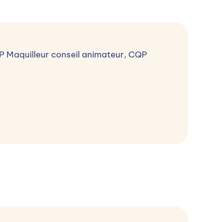
P Maquilleur conseil animateur, CQP
n du parcours de l'apprenant 2 / Examen du