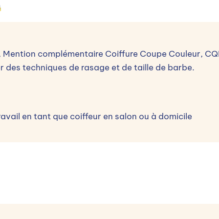
n
re, Mention complémentaire Coiffure Coupe Couleur, CQ
er des techniques de rasage et de taille de barbe.
vail en tant que coiffeur en salon ou à domicile
'entrée dont le processus est le suivant : 1 / Vérificatio
motivation au sein de l'établissement