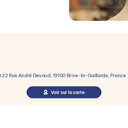
ique
ions d’accès
22 Rue André Devaud, 19100 Brive-la-Gaillarde, France
able de maîtriser la langue française à l'écrit et à l'oral.
Voir sur la carte
envisagé et la formation choisie. La formation est acces
énagements.