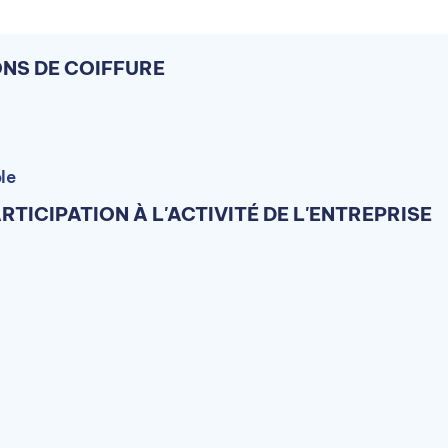
Contacter par téléphone
ONS DE COIFFURE
Ou
céder à la formation sur le site de ÉCOLE TERRADE
le
ARTICIPATION À L'ACTIVITÉ DE L'ENTREPRISE
ERRADE