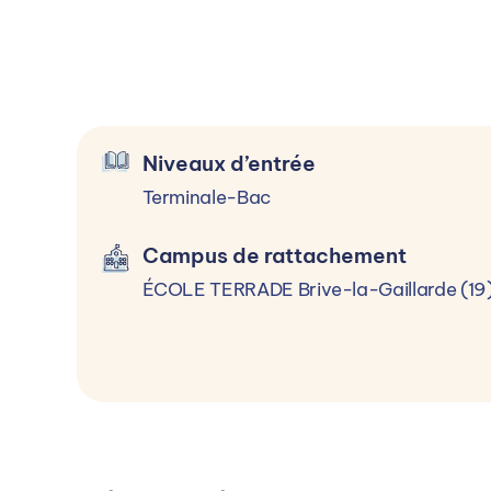
Langue vivante
Prévention Santé Environnement
[Facultatif] Arts appliqué et Culture Artist
Niveaux d’entrée
Terminale-Bac
Niveaux d’entrée et condit
Campus de rattachement
ÉCOLE TERRADE Brive-la-Gaillarde (19) 
Terminale-Bac
Pour accéder à la formation, il est préfér
cohérence entre le projet professionnel 
après étude du dossier et selon les am