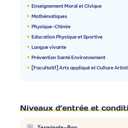
La formation est dispensée en alternance s
Enseignement Moral et Civique
Mathématiques
Physique-Chimie
Education Physique et Sportive
Langue vivante
ÉCOLE TERRADE Bourg-en-Bres
(01)
Prévention Santé Environnement
Av. Alphonse Baudin, 01000 Bourg-en-
[Facultatif] Arts appliqué et Culture Artist
Bresse, France
Voir le campus
Niveaux d’entrée et condit
Terminale-Bac