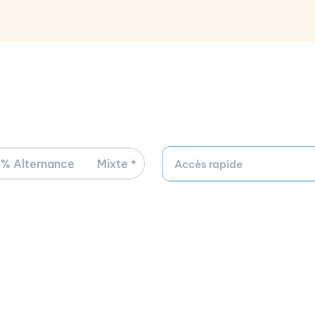
Candidater
 % Alternance
Mixte *
Accès rapide
En savoir plus
Isabelle Boulet
Directrice
Contacter par mail