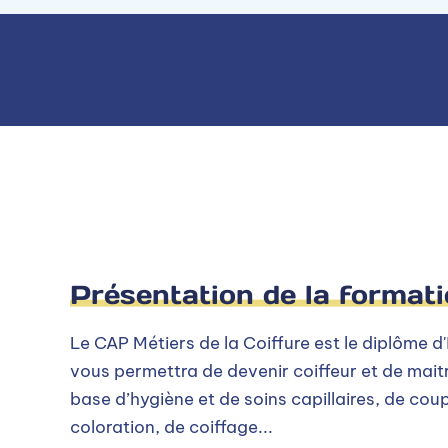
Forme : Mise en forme temporaire ou durab
PÔLE 2 : RELATION CLIENTÈLE ET P
Accueil de la clientèle
Conseil et Vente de services et produits
Contribution à l’activité de l’entreprise
ENSEIGNEMENT GÉNÉRAL
Français
Histoire-Géographie
Présentation de la format
Enseignement Moral et Civique
Le CAP Métiers de la Coiffure est le diplôme d
Mathématiques
vous permettra de devenir coiffeur et de maitr
Physique-Chimie
base d’hygiène et de soins capillaires, de cou
Education Physique et Sportive
coloration, de coiffage...