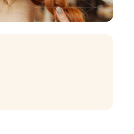
 L'entretien de motivation permet d'analyser la
sible aux personnes en situation de handicap,