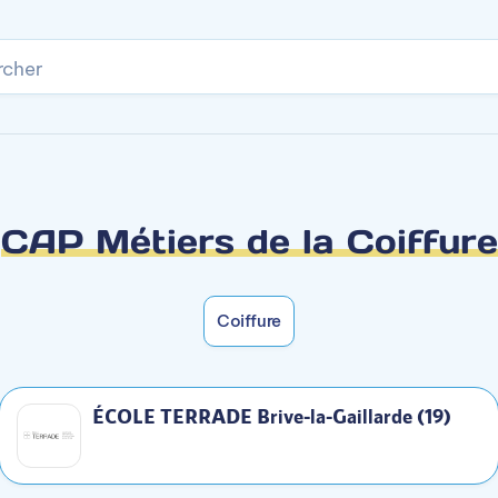
rcher
Accès rapide
ser certaines années en alternance.
pus.
CAP Métiers de la Coiffure
Coiffure
ONS DE COIFFURE
ÉCOLE TERRADE Brive-la-Gaillarde (19)