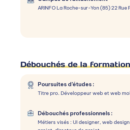
ARINFO La Roche-sur-Yon (85) 22 Rue 
Processus d’admission
Sélectionner un niveau d’entrée
Terminale-Bac
Débouchés de la formatio
Terminale-Bac
Poursuites d’études
:
Inscription :
Toute l'année
Titre pro. Développeur web et web mo
Rentrée :
Printemps & Automne
Frais de dossier :
0 €
Débouchés professionnels
:
Déroulement de l’admission
Métiers visés : UI designer, web desig
1- Entretien individuel ou collectif 2- 