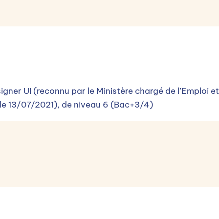
Candidater
igner UI (reconnu par le Ministère chargé de l’Emploi et
 le 13/07/2021), de niveau 6 (Bac+3/4)
n !
r l'Opérateur de compétences (OPCO) de l'entreprise !