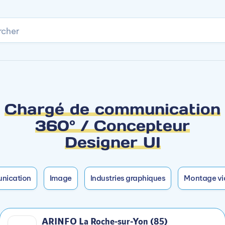
rcher
Accès rapide
ser certaines années en alternance.
anciel
pus.
Chargé de communication
360° / Concepteur
Designer UI
nication
Image
Industries graphiques
Montage vi
n entreprise
 d'une interface et de supports de communication
 des visuels
ARINFO La Roche-sur-Yon (85)