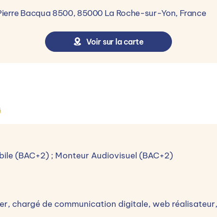
Pierre Bacqua 8500, 85000 La Roche-sur-Yon, France
Voir sur la carte
n
bile (BAC+2) ; Monteur Audiovisuel (BAC+2)
ner, chargé de communication digitale, web réalisateur
Test de positionnement 3- Validation de l'inscription 4- 