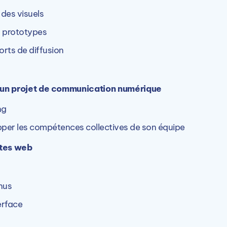
 des visuels
s prototypes
orts de diffusion
 d'un projet de communication numérique
 5 autre(s) campus ARINFO.
ng
opper les compétences collectives de son équipe
ites web
ARINFO Le Mans (72)
nus
ce
2 Rue de la Voie Lactée, 72100 Le Mans,
1
erface
France