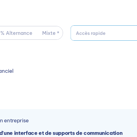
En savoir plus
Vincent BOUTTIER
Responsable de centre
 % Alternance
Mixte *
Accès rapide
Contacter par mail
anciel
Contacter par téléphone
Ou
Accéder à la formation sur le site de ARINFO
n entreprise
 d'une interface et de supports de communication