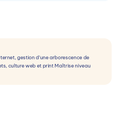
Voir le campus
V
internet, gestion d’une arborescence de
ets, culture web et print Maîtrise niveau