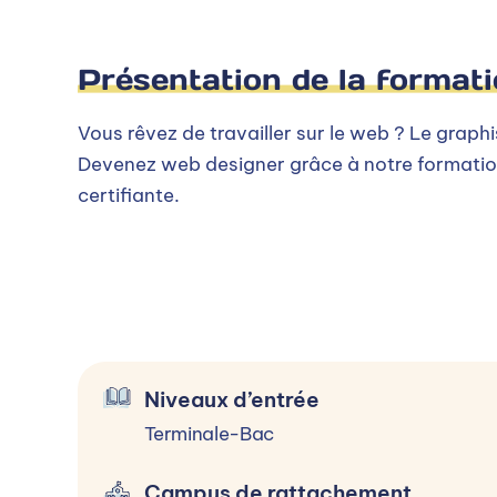
Niveaux d’entrée et condit
Présentation de la format
Vous rêvez de travailler sur le web ? Le graph
Terminale-Bac
Devenez web designer grâce à notre formatio
Pas de diplôme requis à l’entrée ! Prati
certifiante.
dossiers) Créativité, sens artistique, ca
avancé pour Photoshop + Illustrator et
Alternance
Niveaux d’entrée
Terminale-Bac
Répartition de l'alternance (25% du temps en 
Campus de rattachement