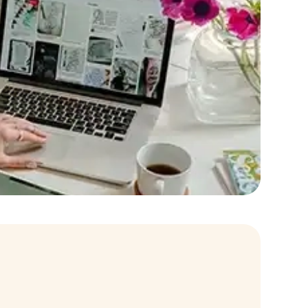
internet, gestion d’une arborescence de
ets, culture web et print Maîtrise niveau