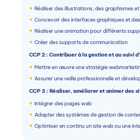
Réaliser des illustrations, des graphismes et
Concevoir des interfaces graphiques et de
Réaliser une animation pour différents supp
Créer des supports de communication
Autres campus ARINFO
CCP 2 : Contribuer à la gestion et au suivi
La formation est dispensée en alternance sur
Mettre en œuvre une
stratégie webmarketi
Assurer une veille professionnelle et dével
CCP 3 : Réaliser, améliorer et animer des s
Intégrer des pages web
ARINFO Nantes (44)
Adapter des
systèmes de gestion de conte
1 Rue Emile Masson, 44000 Nantes, Fran
Optimiser en continu un site web ou une int