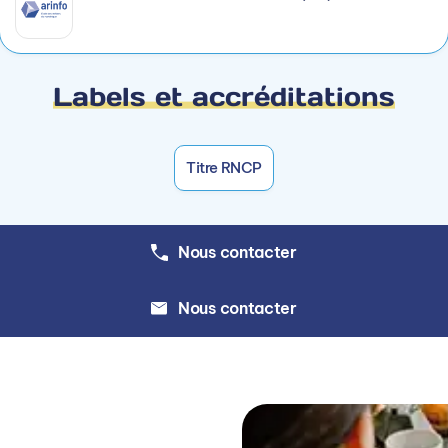
s prototypes
orts de diffusion
Labels et accréditations
 d'un projet de communication numérique
Titre RNCP
ng
opper les compétences collectives de son équipe
Nous contacter
ites web
Nous contacter
nus
erface