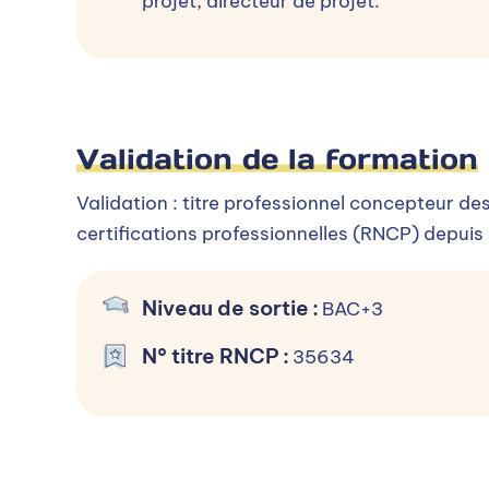
projet, directeur de projet.
Validation de la formation
Validation : titre professionnel concepteur des
Frais de scolarité
certifications professionnelles (RNCP) depuis
A Arinfo, aucun frais de dossier ou d'inscriptio
Niveau de sortie
:
BAC+3
Le coût de la formation est pris en charge pa
N° titre RNCP
:
35634