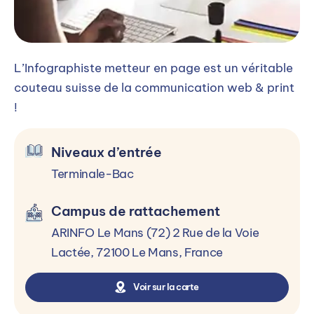
communication
Assurer une veille technique, technologique et
concurrentielle
L’Infographiste metteur en page est un véritable
Promouvoir une réalisation graphique
couteau suisse de la communication web & print
Personnaliser un système de gestion
!
dynamique de contenu de site web
Adaptateur de contenus pour le web et les
Niveaux d’entrée
réseaux sociaux
Terminale-Bac
Campus de rattachement
ARINFO Le Mans (72) 2 Rue de la Voie
Niveaux d’entrée et conditions
Lactée, 72100 Le Mans, France
d’accès
Voir sur la carte
Terminale-Bac