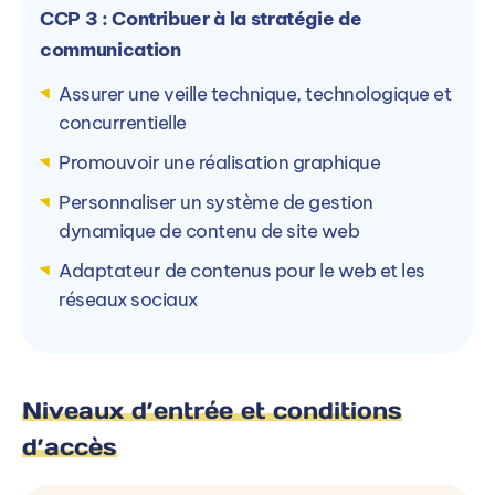
CCP 3 : Contribuer à la stratégie de
Autres campus ARINFO
communication
Assurer une veille technique, technologique et
La formation est dispensée en alternance sur 5
concurrentielle
autre(s) campus ARINFO.
Promouvoir une réalisation graphique
Personnaliser un système de gestion
dynamique de contenu de site web
Adaptateur de contenus pour le web et les
ARINFO Nantes (44)
A
réseaux sociaux
1 Rue Emile Masson, 44000 Nantes, France
2
s
Voir le campus
Niveaux d’entrée et conditions
d’accès