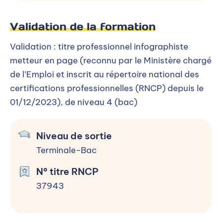
Processus d’admission
Validation de la formation
Sélectionner un niveau d’entrée
Validation : titre professionnel infographiste
metteur en page (reconnu par le Ministère chargé
Terminale-Bac
de l’Emploi et inscrit au répertoire national des
certifications professionnelles (RNCP) depuis le
01/12/2023), de niveau 4 (bac)
Terminale-Bac
Inscription :
Toute l'année
Rentrée :
Printemps & Automne
Niveau de sortie
Frais de dossier :
0 €
Terminale-Bac
N° titre RNCP
Déroulement de l’admission
37943
1- Entretien individuel ou collectif 2- Test
de positionnement 3- Validation de
l'inscription 4- Accompagnement à la