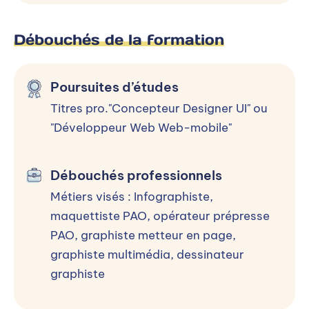
Pas de diplôme requis à l’entrée ! Pratique
quotidienne d’un ordinateur (bureautique,
Débouchés de la formation
navigation internet, gestion d’une
arborescence de dossiers) Créativité,
Poursuites d’études
sens artistique, attraits pour les
Titres pro."Concepteur Designer UI" ou
tendances graphiques Niveau débutant
"Développeur Web Web-mobile"
sur Photoshop ou équivalent (Canva,
Gimp)
Débouchés professionnels
Métiers visés : Infographiste,
Alternance
maquettiste PAO, opérateur prépresse
PAO, graphiste metteur en page,
Répartition de l'alternance (25% du temps en
graphiste multimédia, dessinateur
formation et 75% en entreprise)
graphiste