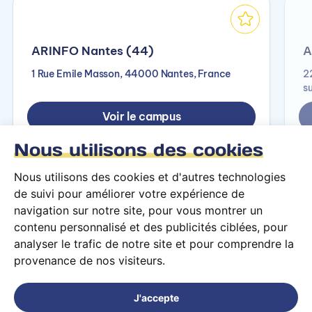
ARINFO Nantes (44)
A
1 Rue Emile Masson, 44000 Nantes, France
2
s
Voir le campus
Nous utilisons des cookies
Nous utilisons des cookies et d'autres technologies
de suivi pour améliorer votre expérience de
navigation sur notre site, pour vous montrer un
contenu personnalisé et des publicités ciblées, pour
analyser le trafic de notre site et pour comprendre la
provenance de nos visiteurs.
Conditions générales d’utilisation
Mentions légales
J'accepte
© 2026 PARCOURS Privé tous droits réservés