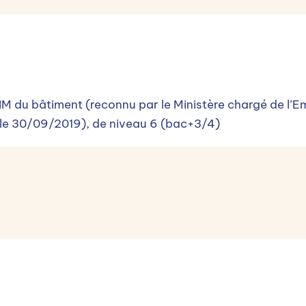
n !
r l'Opérateur de compétences (OPCO) de l'entreprise !
IM du bâtiment (reconnu par le Ministère chargé de l’Emp
s le 30/09/2019), de niveau 6 (bac+3/4)
En savoir plus
Jean-Philippe BRAULT
Responsable de centre