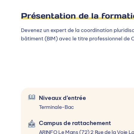
géométrie, forte culture du bâtiment, esp
Présentation de la format
Niveau expert sur Revit
Devenez un expert de la coordination pluridis
bâtiment (BIM) avec le titre professionnel de 
Alternance
Répartition de l'alternance (25% du temps en 
Niveaux d’entrée
Processus d’admission
Terminale-Bac
Sélectionner un niveau d’entrée
Campus de rattachement
ARINFO Le Mans (72) 2 Rue de la Voie L