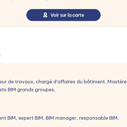
Voir sur la carte
n
Test de positionnement 3- Validation de l'inscription 4- 
ur de travaux, chargé d’affaires du bâtiment. Mastère
ets BIM grands groupes.
Candidater
rent BIM, expert BIM, BIM manager, responsable BIM.