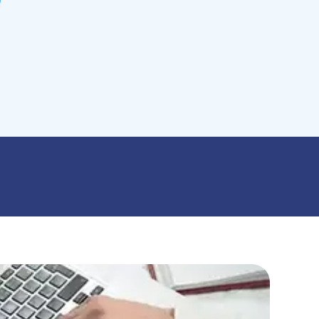
un ordinateur (bureautique, navigation
maîtrise des bases de calculs et de