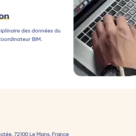
rit d’analyse, rigueur, sens des responsabilités, raisonne
ion
ciplinaire des données du
Coordinateur BIM.
formation et 75% en entreprise)
actée, 72100 Le Mans, France