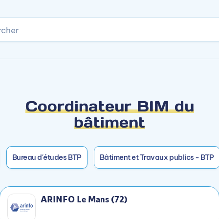
rcher
Accès rapide
ser certaines années en alternance.
anciel
pus.
Coordinateur BIM du
bâtiment
Bureau d'études BTP
Bâtiment et Travaux publics - BTP
iques à l'entreprise
eprise
ARINFO Le Mans (72)
entreprise