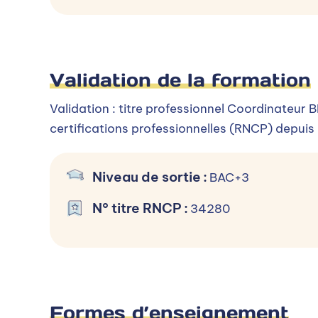
Frais de scolarité
A Arinfo, aucun frais de dossier ou d'inscriptio
Validation de la formation
Le coût de la formation est pris en charge pa
Validation : titre professionnel Coordinateur B
certifications professionnelles (RNCP) depui
Niveau de sortie
:
BAC+3
N° titre RNCP
:
34280
Formes d’enseignement