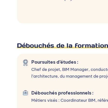
Terminale-Bac
Terminale-Bac
Inscription :
Toute l'année
Rentrée :
Printemps & Automne
Débouchés de la formatio
Frais de dossier :
0 €
Déroulement de l’admission
Poursuites d’études
:
1- Entretien individuel ou collectif 2- 
Chef de projet, BIM Manager, conducte
l’architecture, du management de proj
Débouchés professionnels
:
Métiers visés : Coordinateur BIM, réfé