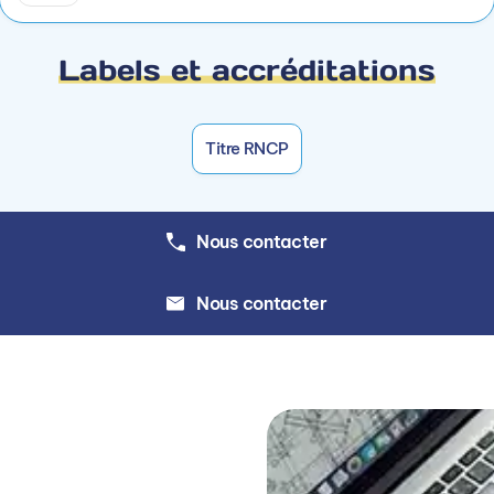
tion des standards BIM de l’entreprise
Labels et accréditations
 durant un projet BIM
iques du projet BIM
Titre RNCP
M
aquette numérique partagée du projet BIM
Nous contacter
Nous contacter
ions d’accès
ence en entreprise significative Pratique quotidienne d’
 dossiers) Connaissances avancées en dessin technique, 