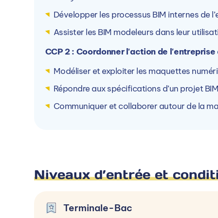
Autres campus ARINFO
Développer les processus BIM internes de l’
La formation est dispensée en alternance sur
Assister les BIM modeleurs dans leur utilisa
CCP 2 : Coordonner l'action de l'entreprise
Modéliser et exploiter les maquettes numér
Répondre aux spécifications d’un projet BI
ARINFO Nantes (44)
Communiquer et collaborer autour de la m
1 Rue Emile Masson, 44000 Nantes, Fran
Voir le campus
Niveaux d’entrée et condit
Terminale-Bac