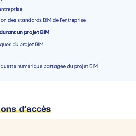
entreprise
 5 autre(s) campus ARINFO.
tion des standards BIM de l’entreprise
 durant un projet BIM
iques du projet BIM
M
ARINFO La Roche-sur-Yon (85)
aquette numérique partagée du projet BIM
ce
22 Rue Pierre Bacqua 8500, 85000 La
1
Roche-sur-Yon, France
Voir le campus
ions d’accès