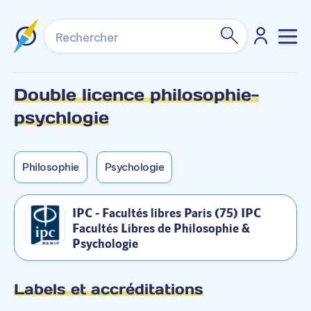
Rechercher
Double licence philosophie-
Formation non dispensée en alternance sur ce
Formation non dispensée en mixte sur ce
psychlogie
campus.
campus.
Philosophie
Psychologie
IPC - Facultés libres Paris (75) IPC
Facultés Libres de Philosophie &
Psychologie
Labels et accréditations