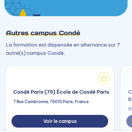
Autres campus Condé
La formation est dispensée en alternance sur 7
autre(s) campus Condé.
Condé Paris (75) École de Condé Paris
C
B
7 Rue Cambronne, 75015 Paris, France
5
Voir le campus