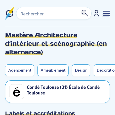
Rechercher
Mastère Architecture
Formation non dispensée en initial sur ce
Formation non dispensée en mixte sur ce
d’intérieur et scénographie (en
campus.
campus.
alternance)
Agencement
Ameublement
Design
Décoration
Condé Toulouse (31) École de Condé
Toulouse
Labels et accréditations