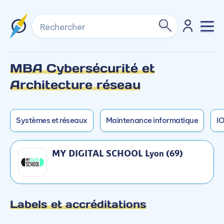
Rechercher
MBA Cybersécurité et
Formation non dispensée en initial sur ce
Formation non dispensée en mixte sur ce
Architecture réseau
campus.
campus.
Systèmes et réseaux
Maintenance informatique
I
MY DIGITAL SCHOOL Lyon (69)
Labels et accréditations