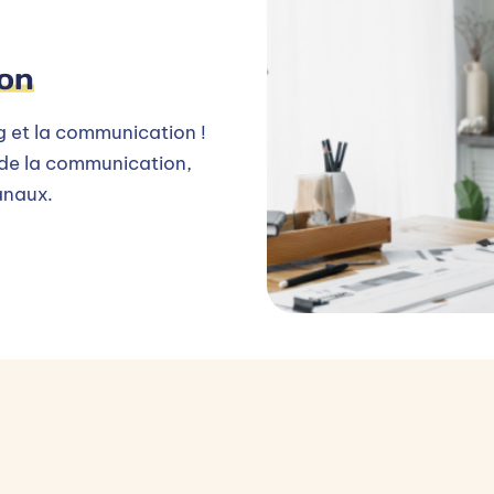
ion
g et la communication !
 de la communication,
canaux.
Vidéo
 RELATION CLIENT DIGITAL
nfluenceuR