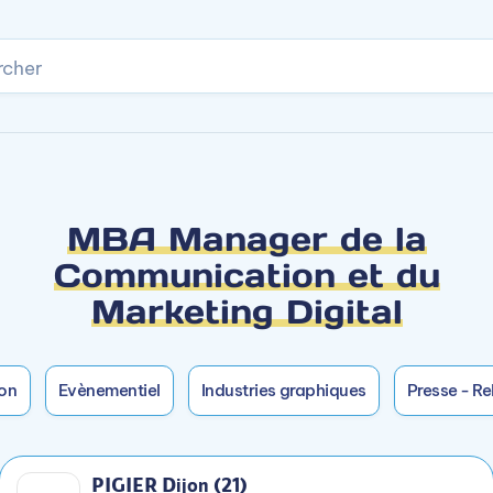
rcher
Accès rapide
ser certaines années en alternance.
pus.
MBA Manager de la
Communication et du
Marketing Digital
TING ET E-BUSINESS
on
Evènementiel
Industries graphiques
Presse - Re
LA STRATÉGIE MARKETING D
novation digitale
PIGIER Dijon (21)