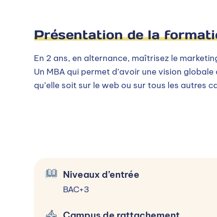
DIGITALE
Présentation de la format
Communication digitale
Ergonomie et webdesign
En 2 ans, en alternance, maîtrisez le marketin
Un MBA qui permet d’avoir une vision globale
Référencement SEO / SEA
qu’elle soit sur le web ou sur tous les autres 
Créations graphique et numérique : PAO + 
Création, refonte et animation site web
Stratégie marketing de contenus
BLOC 4 : PILOTER LA
Social media: social ads, CM, et stratégie i
Niveaux d’entrée
E-réputation
BAC+3
Relation et parcours client
Campus de rattachement