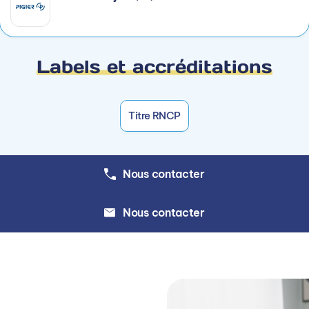
nement + audit digital
se
Labels et accréditations
EEN + RGAA
ES ÉQUIPES DE PROJETS DI
Titre RNCP
Nous contacter
rnes
Nous contacter
S ACTIONS DE RÉFÉRENCEME