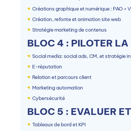
Créations graphique et numérique : PAO + 
Création, refonte et animation site web
Stratégie marketing de contenus
Autres campus PIGIER
BLOC 4 : PILOTER LA
La formation est dispensée en alternance sur
Social media: social ads, CM, et stratégie i
E-réputation
Relation et parcours client
Marketing automation
PIGIER Amiens (80)
Cybersécurité
1 Rue de l'Amiral Lejeune, 80000 Amiens,
France
BLOC 5 : EVALUER E
Tableaux de bord et KPI