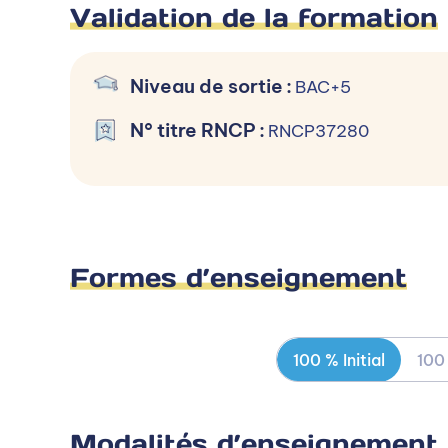
Validation de la formation
Niveaux d’entrée et condit
Niveau de sortie
:
BAC+5
N° titre RNCP
:
RNCP37280
BAC+3
Le MBA Marketing et Communication propo
Formes d’enseignement
Processus d’admission
Sélectionner un niveau d’entrée
100 % Initial
100
BAC+3
Modalités d’enseignement