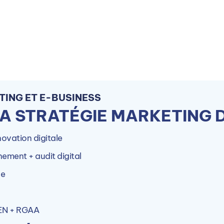
Candidater
TING ET E-BUSINESS
LA STRATÉGIE MARKETING D
novation digitale
nement + audit digital
se
En savoir plus
EEN + RGAA