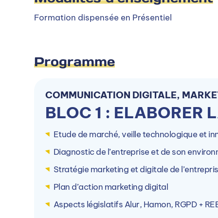
Formation dispensée en Présentiel
BAC+3
Inscription :
Toute l'année
Rentrée :
Septembre
Programme
COMMUNICATION DIGITALE, MARKE
BLOC 1 : ELABORER 
Etude de marché, veille technologique et in
Diagnostic de l’entreprise et de son environ
Stratégie marketing et digitale de l’entrepri
Plan d’action marketing digital
Aspects législatifs Alur, Hamon, RGPD + R