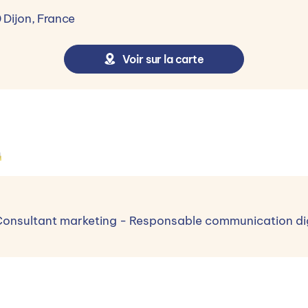
0 Dijon, France
T OPTIMISER LA STRATÉGIE
Voir sur la carte
n
digitales
 TRANSVERSES
Consultant marketing - Responsable communication d