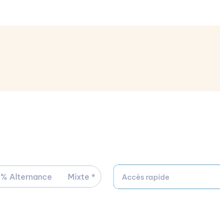
ions d’accès
sée par Pigier est accessible après validation d’un dipl
 % Alternance
Mixte *
Accès rapide