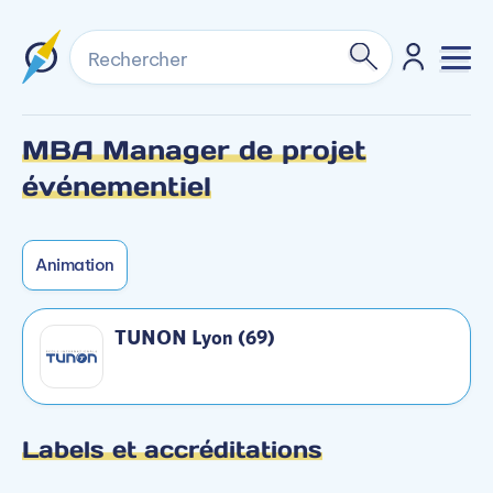
Rechercher
MBA Manager de projet
Formation non dispensée en initial sur ce
Formation non dispensée en alternance sur ce
événementiel
campus.
campus.
Animation
TUNON Lyon (69)
Labels et accréditations