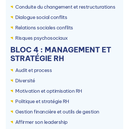
1 Rue de l'Amiral Lejeune, 80000 Amiens, France
1
Conduite du changement et restructurations
Dialogue social conflits
Relations sociales conflits
Voir le campus
Risques psychosociaux
BLOC 4 : MANAGEMENT ET
STRATÉGIE RH
Audit et process
Diversité
Motivation et optimisation RH
Politique et stratégie RH
Gestion financière et outils de gestion
Affirmer son leadership