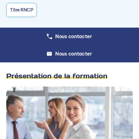
Actualité sociale
Titre RNCP
Administration du personnel et paie
Santé et sécurité au travail - Prévention des
Nous contacter
risques professionnels
Droit du travail
Nous contacter
Rémunérations
BLOC 2 : RECRUTEMENT ET
Présentation de la formation
GESTION DES
COMPÉTENCES FORMATION
Recrutement - Mobilité interne •
Ingénierie de formation
Gestion des compétences
Gestion des talents