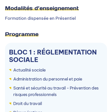
Candidater
Modalités d’enseignement
Formation dispensée en Présentiel
Programme
En savoir plus
BLOC 1 : RÉGLEMENTATION
Sidonie Kaltenbach-Lucchesi
SOCIALE
Directrice
Actualité sociale
Contacter par mail
Administration du personnel et paie
Santé et sécurité au travail - Prévention des
Contacter par téléphone
risques professionnels
Droit du travail
Ou