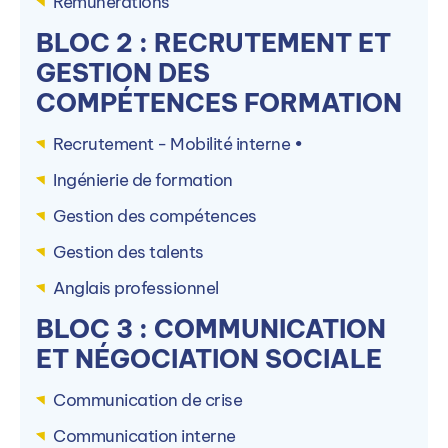
Rémunérations
Accéder à la formation sur le site de
PIGIER
BLOC 2 : RECRUTEMENT ET
GESTION DES
COMPÉTENCES FORMATION
Recrutement - Mobilité interne •
Ingénierie de formation
Gestion des compétences
Autres campus PIGIER
Gestion des talents
La formation est dispensée en alternance sur 28
Anglais professionnel
autre(s) campus PIGIER.
BLOC 3 : COMMUNICATION
ET NÉGOCIATION SOCIALE
Communication de crise
PIGIER Amiens (80)
P
Communication interne