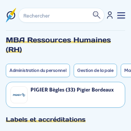
Rechercher
MBA Ressources Humaines
Formation non dispensée en mixte sur ce
Accès rapide
(RH)
campus.
Modalités d’enseignement
Administration du personnel
Gestion de la paie
Ma
Formation dispensée en Présentiel
PIGIER Bègles (33) Pigier Bordeaux
Programme
BLOC 1 : RÉGLEMENTATION
Labels et accréditations
SOCIALE