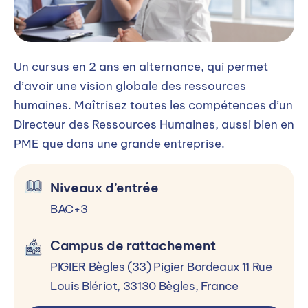
Anglais professionnel
BLOC 3 : COMMUNICATION
ET NÉGOCIATION SOCIALE
Un cursus en 2 ans en alternance, qui permet
d’avoir une vision globale des ressources
Communication de crise
humaines. Maîtrisez toutes les compétences d’un
Communication interne
Directeur des Ressources Humaines, aussi bien en
PME que dans une grande entreprise.
Conduite du changement et restructurations
Dialogue social conflits
Niveaux d’entrée
Relations sociales conflits
BAC+3
Risques psychosociaux
Campus de rattachement
BLOC 4 : MANAGEMENT ET
STRATÉGIE RH
PIGIER Bègles (33) Pigier Bordeaux 11 Rue
Louis Blériot, 33130 Bègles, France
Audit et process