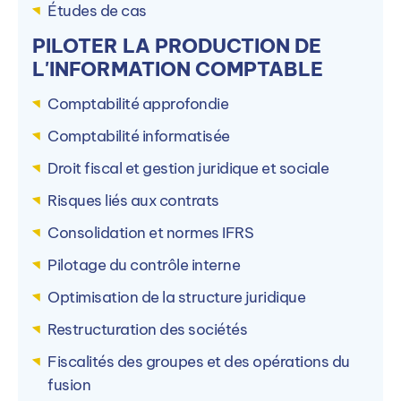
Déroulement de l’admission
Études de cas
Dossier de candidature et entretien
PILOTER LA PRODUCTION DE
individuel
L'INFORMATION COMPTABLE
Comptabilité approfondie
Candidater
Comptabilité informatisée
Droit fiscal et gestion juridique et sociale
Risques liés aux contrats
Consolidation et normes IFRS
En savoir plus
Pilotage du contrôle interne
Aline PRINCE
Optimisation de la structure juridique
Directrice IHECF Lyon
Restructuration des sociétés
Contacter par mail
Fiscalités des groupes et des opérations du
fusion