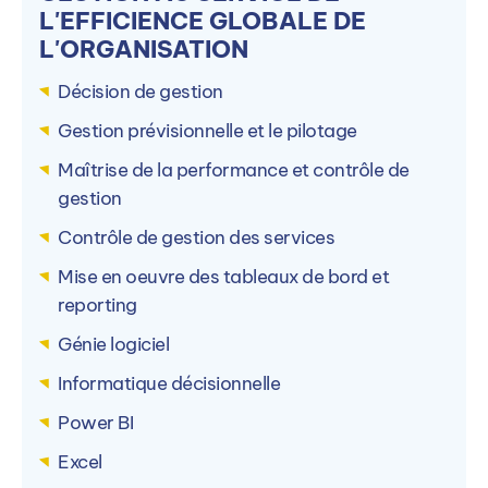
L'EFFICIENCE GLOBALE DE
1 semaine sur 4 à l'école puis 3 semaine sur 4 en
L'ORGANISATION
entreprise
Décision de gestion
Gestion prévisionnelle et le pilotage
Processus d’admission
Maîtrise de la performance et contrôle de
gestion
Sélectionner un niveau d’entrée
Contrôle de gestion des services
BAC+3
Mise en oeuvre des tableaux de bord et
reporting
BAC+3
Génie logiciel
Inscription :
Toute l'année
Informatique décisionnelle
Rentrée :
Septembre
Power BI
Frais de dossier :
0€
Excel