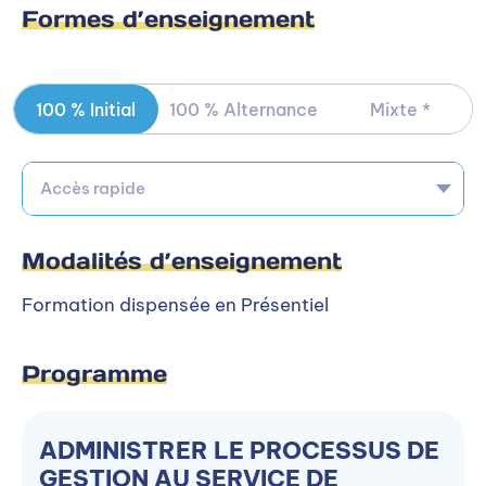
Formes d’enseignement
Outils informatiques du manager
100 % Initial
100 % Alternance
Mixte *
Niveaux d’entrée et conditions
d’accès
Accès rapide
BAC+3
Modalités d’enseignement
Être titulaire d’un Bac +3 ou un titre de
Formation dispensée en Présentiel
niveau 6 en lien avec la formation (DCG,
Licence de gestion, Licence AES…)
Programme
Alternance
ADMINISTRER LE PROCESSUS DE
GESTION AU SERVICE DE