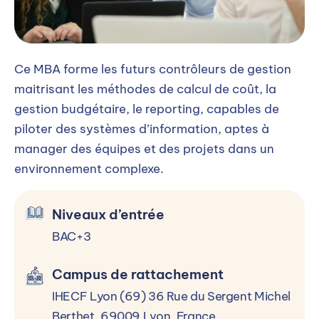
PILOTER LA PRODUCTION DE
L'INFORMATION COMPTABLE
Ce MBA forme les futurs contrôleurs de gestion
Comptabilité approfondie
maitrisant les méthodes de calcul de coût, la
gestion budgétaire, le reporting, capables de
Comptabilité informatisée
piloter des systèmes d’information, aptes à
Droit fiscal et gestion juridique et sociale
manager des équipes et des projets dans un
Risques liés aux contrats
environnement complexe.
Consolidation et normes IFRS
Niveaux d’entrée
Pilotage du contrôle interne
BAC+3
Optimisation de la structure juridique
Restructuration des sociétés
Campus de rattachement
Fiscalités des groupes et des opérations du
IHECF Lyon (69) 36 Rue du Sergent Michel
fusion
Berthet, 69009 Lyon, France