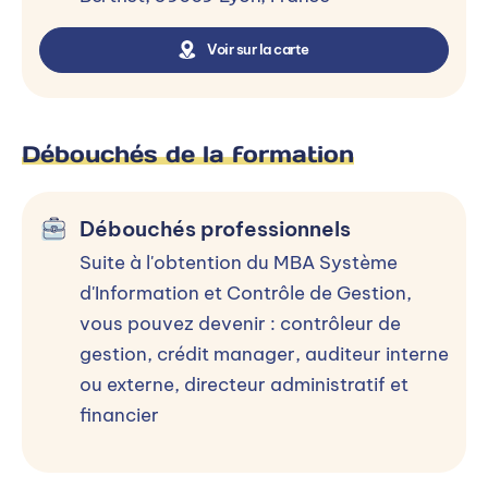
Étude de cas
Voir sur la carte
PILOTER LA STRUCTURE
FINANCIÈRE POUR OPTIMISER LA
CRÉATION DE VALEUR
Débouchés de la formation
Diagnostic financier approfondi
Gestion de trésorerie
Débouchés professionnels
Expertise financière (la valeur et le temps,
Suite à l'obtention du MBA Système
gestion du risque de change, gestion de la
d'Information et Contrôle de Gestion,
trésorerie internationale)
vous pouvez devenir : contrôleur de
Management de la communication financière
gestion, crédit manager, auditeur interne
Études de cas
ou externe, directeur administratif et
financier
MANAGER LES HOMMES ET LES
ORGANISATIONS POUR
ACCROITRE L'EFFICIENCE DE