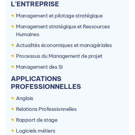
L'ENTREPRISE
Management et pilotage stratégique
IHECF Angers (49)
I
Management stratégique et Ressources
Humaines
19 Rue André le Notre, 49000 Angers, France
6
Actualités économiques et managériales
Voir le campus
Processus du Management de projet
Management des SI
APPLICATIONS
PROFESSIONNELLES
Anglais
Relations Professionnelles
Rapport de stage
Logiciels métiers