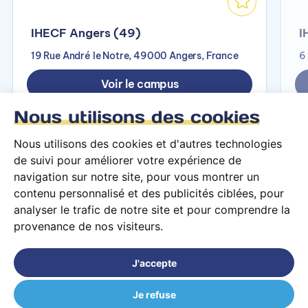
IHECF Angers (49)
I
19 Rue André le Notre, 49000 Angers, France
6
Voir le campus
Nous utilisons des cookies
Nous utilisons des cookies et d'autres technologies
de suivi pour améliorer votre expérience de
navigation sur notre site, pour vous montrer un
contenu personnalisé et des publicités ciblées, pour
analyser le trafic de notre site et pour comprendre la
provenance de nos visiteurs.
Conditions générales d’utilisation
Mentions légales
J'accepte
© 2026 PARCOURS Privé tous droits réservés
Je refuse
MBA Système d'Information et Contrôle de Gestion