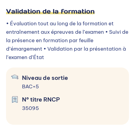
L'ENTREPRISE
Validation de la formation
Management et pilotage stratégique
• Évaluation tout au long de la formation et
Management stratégique et Ressources
entraînement aux épreuves de l’examen • Suivi de
Humaines
la présence en formation par feuille
Actualités économiques et managériales
d’émargement • Validation par la présentation à
l’examen d’État
Processus du Management de projet
Management des SI
Niveau de sortie
APPLICATIONS
BAC+5
PROFESSIONNELLES
N° titre RNCP
Anglais
35095
Relations Professionnelles
Rapport de stage
Logiciels métiers