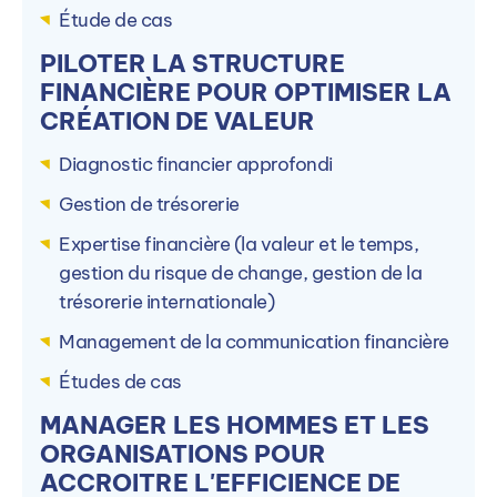
Contacter par téléphone
Étude de cas
PILOTER LA STRUCTURE
Ou
FINANCIÈRE POUR OPTIMISER LA
CRÉATION DE VALEUR
Accéder à la formation sur le site de
IHECF
Diagnostic financier approfondi
Gestion de trésorerie
Expertise financière (la valeur et le temps,
gestion du risque de change, gestion de la
trésorerie internationale)
Management de la communication financière
Autres campus IHECF
Études de cas
La formation est dispensée en alternance sur 3
MANAGER LES HOMMES ET LES
autre(s) campus IHECF.
ORGANISATIONS POUR
ACCROITRE L'EFFICIENCE DE