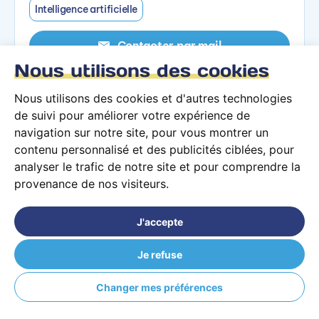
Intelligence artificielle
Contacter par mail
Nous utilisons des cookies
Contacter par téléphone
Nous utilisons des cookies et d'autres technologies
de suivi pour améliorer votre expérience de
Voir la formation
navigation sur notre site, pour vous montrer un
contenu personnalisé et des publicités ciblées, pour
analyser le trafic de notre site et pour comprendre la
provenance de nos visiteurs.
Cursus Architecture des
J'accepte
systèmes d'information
Je refuse
Mixte
Changer mes préférences
École Hexagone Clermont-
Ferrand (63)